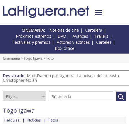
CINEMANÍA:
Noticias de cine
Cartelera
Próximos estrenos
DVD
Avances
Tráilers
Festivales y premios
Actores y actrices
Carteles
Box-office
Cinemanía
>
Togo Igawa
> Foto
Destacado:
Matt Damon protagoniza 'La odisea' del cineasta
Christopher Nolan
Togo Igawa
Películas
Noticias
Fotos