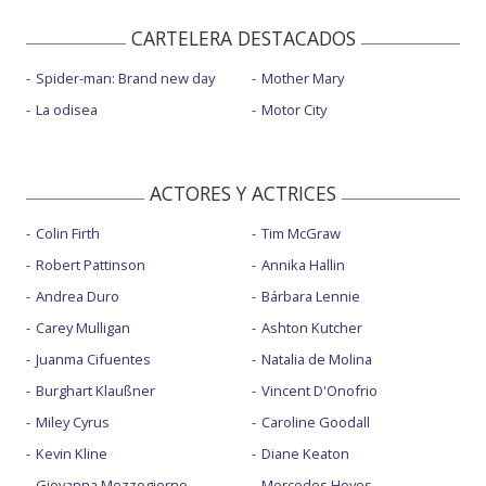
CARTELERA DESTACADOS
Spider-man: Brand new day
Mother Mary
La odisea
Motor City
ACTORES Y ACTRICES
Colin Firth
Tim McGraw
Robert Pattinson
Annika Hallin
Andrea Duro
Bárbara Lennie
Carey Mulligan
Ashton Kutcher
Juanma Cifuentes
Natalia de Molina
Burghart Klaußner
Vincent D'Onofrio
Miley Cyrus
Caroline Goodall
Kevin Kline
Diane Keaton
Giovanna Mezzogiorno
Mercedes Hoyos