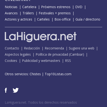
Noticias
Cartelera
Próximos estrenos
DVD
Avances
Tráilers
Festivales + premios
Actores y actrices
Carteles
Box-office
Guía / directorio
Contacto
Redacción
Recomienda
Sugiere una web
Aspectos legales
Política de privacidad
(
Cambiar
)
Cookies
Publicidad y webmasters
RSS
Otros servicios:
Chistes
|
Top10Listas.com
LaHiguera.net. Todos los derechos reservados