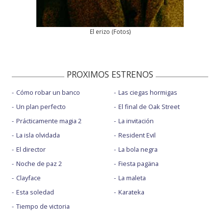
El erizo
(
Fotos
)
PROXIMOS ESTRENOS
Cómo robar un banco
Las ciegas hormigas
Un plan perfecto
El final de Oak Street
Prácticamente magia 2
La invitación
La isla olvidada
Resident Evil
El director
La bola negra
Noche de paz 2
Fiesta pagäna
Clayface
La maleta
Esta soledad
Karateka
Tiempo de victoria