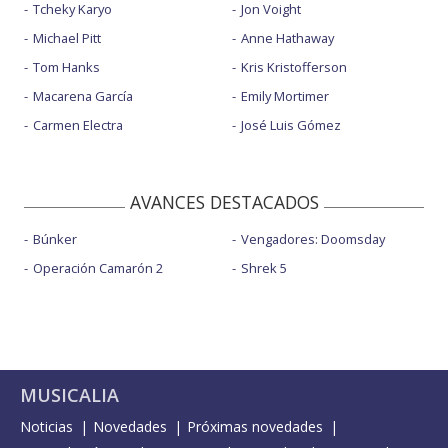
Tcheky Karyo
Jon Voight
Michael Pitt
Anne Hathaway
Tom Hanks
Kris Kristofferson
Macarena García
Emily Mortimer
Carmen Electra
José Luis Gómez
AVANCES DESTACADOS
Búnker
Vengadores: Doomsday
Operación Camarón 2
Shrek 5
MUSICALIA
Noticias
Novedades
Próximas novedades