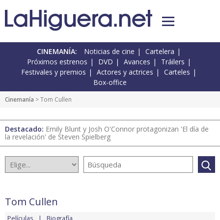
CINEMANÍA:
Noticias de cine
Cartelera
Próximos estrenos
DVD
Avances
Tráilers
Festivales y premios
Actores y actrices
Carteles
Box-office
Cinemanía
> Tom Cullen
Destacado:
Emily Blunt y Josh O'Connor protagonizan 'El día de
la revelación' de Steven Spielberg
Tom Cullen
Películas
Biografía