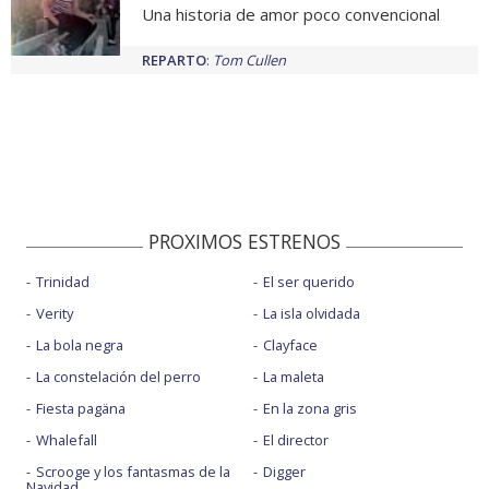
Una historia de amor poco convencional
REPARTO
:
Tom Cullen
PROXIMOS ESTRENOS
Trinidad
El ser querido
Verity
La isla olvidada
La bola negra
Clayface
La constelación del perro
La maleta
Fiesta pagäna
En la zona gris
Whalefall
El director
Scrooge y los fantasmas de la
Digger
Navidad