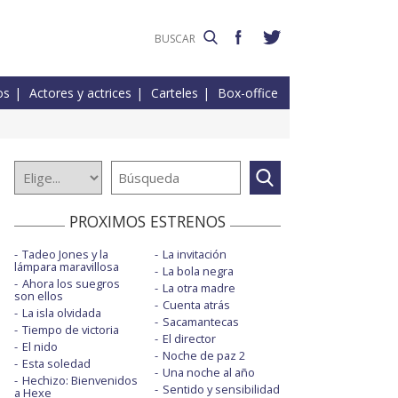
os
Actores y actrices
Carteles
Box-office
PROXIMOS ESTRENOS
Tadeo Jones y la
La invitación
lámpara maravillosa
La bola negra
Ahora los suegros
La otra madre
son ellos
Cuenta atrás
La isla olvidada
Sacamantecas
Tiempo de victoria
El director
El nido
Noche de paz 2
Esta soledad
Una noche al año
Hechizo: Bienvenidos
Sentido y sensibilidad
a Hexe