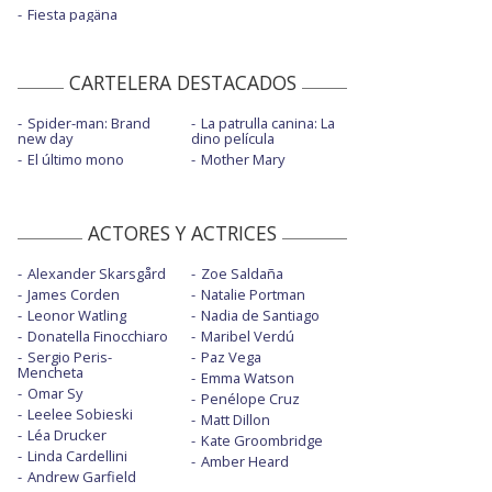
Fiesta pagäna
CARTELERA DESTACADOS
Spider-man: Brand
La patrulla canina: La
new day
dino película
El último mono
Mother Mary
ACTORES Y ACTRICES
Alexander Skarsgård
Zoe Saldaña
James Corden
Natalie Portman
Leonor Watling
Nadia de Santiago
Donatella Finocchiaro
Maribel Verdú
Sergio Peris-
Paz Vega
Mencheta
Emma Watson
Omar Sy
Penélope Cruz
Leelee Sobieski
Matt Dillon
Léa Drucker
Kate Groombridge
Linda Cardellini
Amber Heard
Andrew Garfield