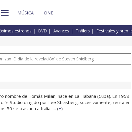
MÚSICA
CINE
óximos estrenos
DVD
Avances
Tráilers
Festivales y premi
izan 'El día de la revelación' de Steven Spielberg
ro nombre de Tomás Milian, nace en La Habana (Cuba). En 1958
or's Studio dirigido por Lee Strasberg; sucesivamente, recita en
 50 se traslada a Italia -... (
+
)