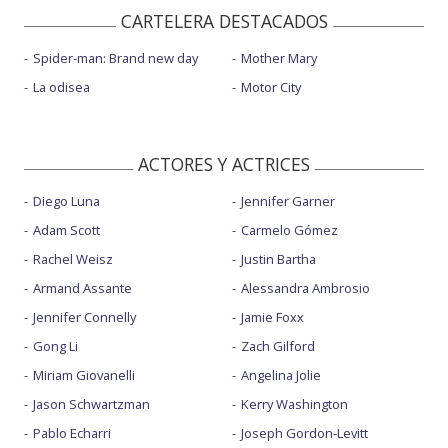
CARTELERA DESTACADOS
Spider-man: Brand new day
Mother Mary
La odisea
Motor City
ACTORES Y ACTRICES
Diego Luna
Jennifer Garner
Adam Scott
Carmelo Gómez
Rachel Weisz
Justin Bartha
Armand Assante
Alessandra Ambrosio
Jennifer Connelly
Jamie Foxx
Gong Li
Zach Gilford
Miriam Giovanelli
Angelina Jolie
Jason Schwartzman
Kerry Washington
Pablo Echarri
Joseph Gordon-Levitt