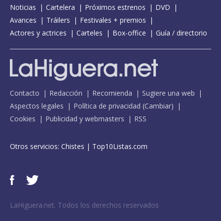
Noticias
Cartelera
Próximos estrenos
DVD
Avances
Tráilers
Festivales + premios
Actores y actrices
Carteles
Box-office
Guía / directorio
Contacto
Redacción
Recomienda
Sugiere una web
Aspectos legales
Política de privacidad
(
Cambiar
)
Cookies
Publicidad y webmasters
RSS
Otros servicios:
Chistes
|
Top10Listas.com
LaHiguera.net. Todos los derechos reservados