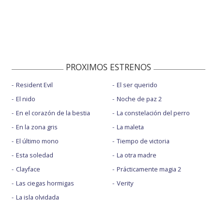
PROXIMOS ESTRENOS
Resident Evil
El ser querido
El nido
Noche de paz 2
En el corazón de la bestia
La constelación del perro
En la zona gris
La maleta
El último mono
Tiempo de victoria
Esta soledad
La otra madre
Clayface
Prácticamente magia 2
Las ciegas hormigas
Verity
La isla olvidada