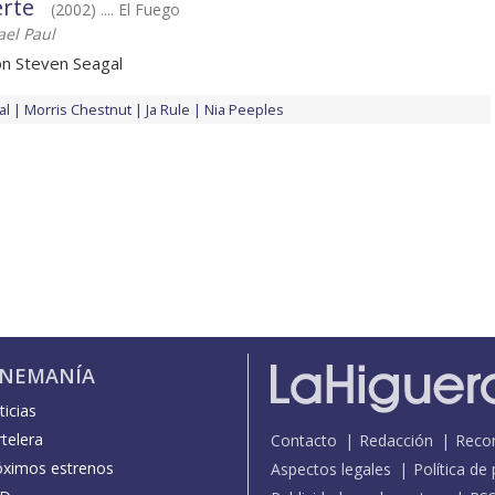
erte
(2002) .... El Fuego
el Paul
on Steven Seagal
al
Morris Chestnut
Ja Rule
Nia Peeples
INEMANÍA
icias
telera
Contacto
Redacción
Reco
óximos estrenos
Aspectos legales
Política de