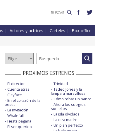
os
Actores y actrices
Carteles
Box-office
PROXIMOS ESTRENOS
El director
Trinidad
Cuenta atrás
Tadeo Jones y la
lámpara maravillosa
Clayface
Cómo robar un banco
En el corazón de la
bestia
Ahora los suegros
son ellos
La invitación
La isla olvidada
Whalefall
La otra madre
Fiesta pagäna
Un plan perfecto
El ser querido
La bola negra