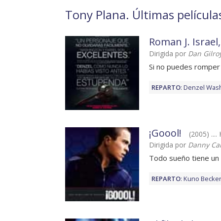
Tony Plana. Últimas película
Roman J. Israel,
Dirigida por
Dan Gilro
Si no puedes romper 
REPARTO
:
Denzel Was
¡Goool!
(2005) ..
Dirigida por
Danny Ca
Todo sueño tiene un
REPARTO
:
Kuno Becke