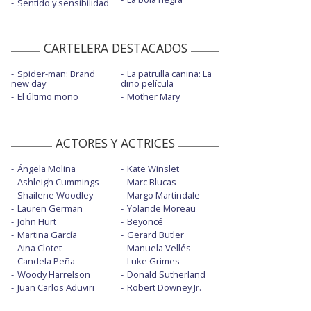
Sentido y sensibilidad
CARTELERA DESTACADOS
Spider-man: Brand
La patrulla canina: La
new day
dino película
El último mono
Mother Mary
ACTORES Y ACTRICES
Ángela Molina
Kate Winslet
Ashleigh Cummings
Marc Blucas
Shailene Woodley
Margo Martindale
Lauren German
Yolande Moreau
John Hurt
Beyoncé
Martina García
Gerard Butler
Aina Clotet
Manuela Vellés
Candela Peña
Luke Grimes
Woody Harrelson
Donald Sutherland
Juan Carlos Aduviri
Robert Downey Jr.