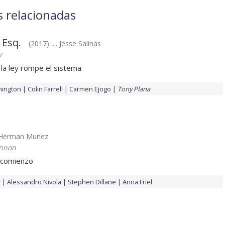
s relacionadas
 Esq.
(2017) .... Jesse Salinas
y
la ley rompe el sistema
hington
Colin Farrell
Carmen Ejogo
Tony Plana
.. Herman Munez
nnon
 comienzo
r
Alessandro Nivola
Stephen Dillane
Anna Friel