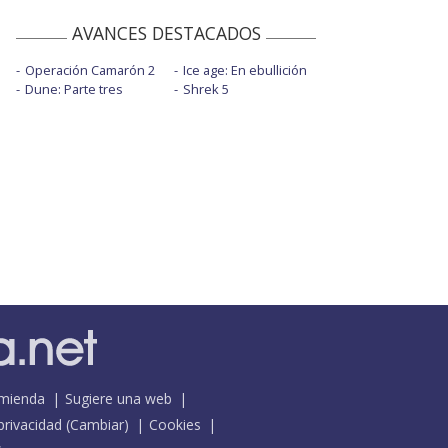
AVANCES DESTACADOS
Operación Camarón 2
Ice age: En ebullición
Dune: Parte tres
Shrek 5
mienda
Sugiere una web
 privacidad
(
Cambiar
)
Cookies