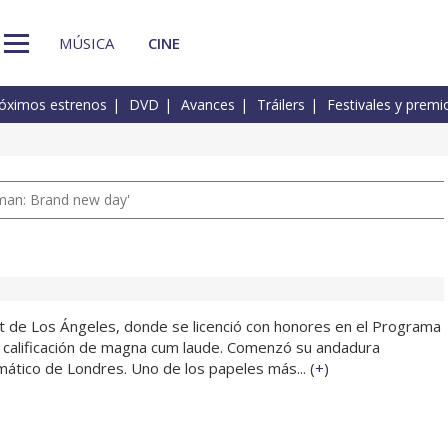
MÚSICA
CINE
óximos estrenos
DVD
Avances
Tráilers
Festivales y premi
man: Brand new day'
 de Los Ángeles, donde se licenció con honores en el Programa
la calificación de magna cum laude. Comenzó su andadura
ático de Londres. Uno de los papeles más... (
+
)