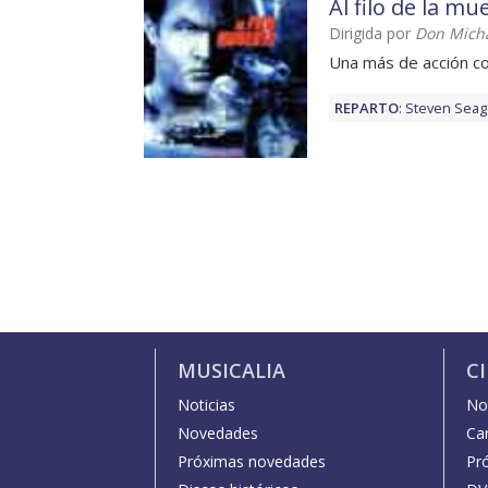
Al filo de la mu
Dirigida por
Don Micha
Una más de acción c
REPARTO
:
Steven Seag
MUSICALIA
C
Noticias
Not
Novedades
Car
Próximas novedades
Pr