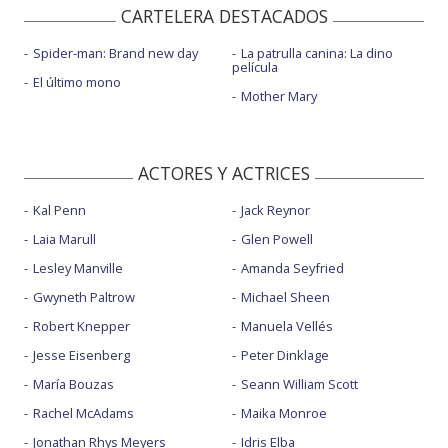
CARTELERA DESTACADOS
Spider-man: Brand new day
La patrulla canina: La dino
película
El último mono
Mother Mary
ACTORES Y ACTRICES
Kal Penn
Jack Reynor
Laia Marull
Glen Powell
Lesley Manville
Amanda Seyfried
Gwyneth Paltrow
Michael Sheen
Robert Knepper
Manuela Vellés
Jesse Eisenberg
Peter Dinklage
María Bouzas
Seann William Scott
Rachel McAdams
Maika Monroe
Jonathan Rhys Meyers
Idris Elba