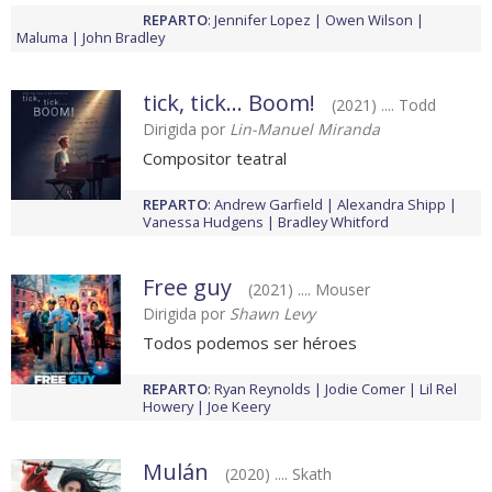
REPARTO
:
Jennifer Lopez
Owen Wilson
Maluma
John Bradley
tick, tick... Boom!
(2021) .... Todd
Dirigida por
Lin-Manuel Miranda
Compositor teatral
REPARTO
:
Andrew Garfield
Alexandra Shipp
Vanessa Hudgens
Bradley Whitford
Free guy
(2021) .... Mouser
Dirigida por
Shawn Levy
Todos podemos ser héroes
REPARTO
:
Ryan Reynolds
Jodie Comer
Lil Rel
Howery
Joe Keery
Mulán
(2020) .... Skath