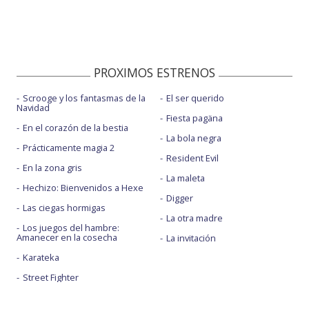
PROXIMOS ESTRENOS
Scrooge y los fantasmas de la
El ser querido
Navidad
Fiesta pagäna
En el corazón de la bestia
La bola negra
Prácticamente magia 2
Resident Evil
En la zona gris
La maleta
Hechizo: Bienvenidos a Hexe
Digger
Las ciegas hormigas
La otra madre
Los juegos del hambre:
Amanecer en la cosecha
La invitación
Karateka
Street Fighter