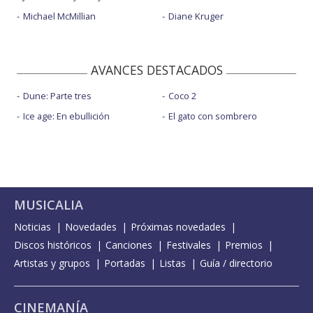
Michael McMillian
Diane Kruger
AVANCES DESTACADOS
Dune: Parte tres
Coco 2
Ice age: En ebullición
El gato con sombrero
MUSICALIA
Noticias
Novedades
Próximas novedades
Discos históricos
Canciones
Festivales
Premios
Artistas y grupos
Portadas
Listas
Guía / directorio
CINEMANÍA