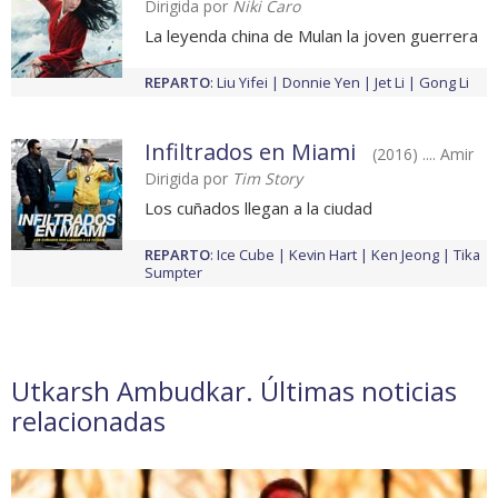
Dirigida por
Niki Caro
La leyenda china de Mulan la joven guerrera
REPARTO
:
Liu Yifei
Donnie Yen
Jet Li
Gong Li
Infiltrados en Miami
(2016) .... Amir
Dirigida por
Tim Story
Los cuñados llegan a la ciudad
REPARTO
:
Ice Cube
Kevin Hart
Ken Jeong
Tika
Sumpter
Utkarsh Ambudkar. Últimas noticias
relacionadas