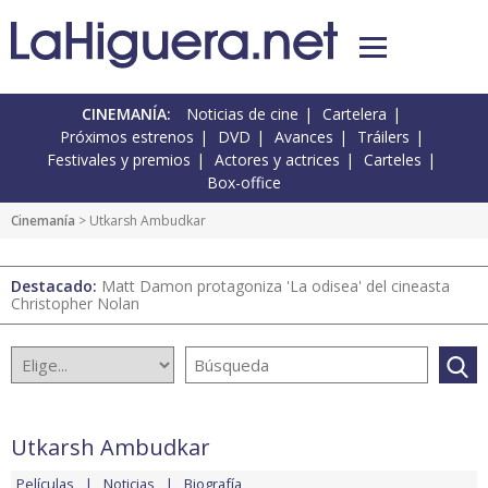
CINEMANÍA:
Noticias de cine
Cartelera
Próximos estrenos
DVD
Avances
Tráilers
Festivales y premios
Actores y actrices
Carteles
Box-office
Cinemanía
> Utkarsh Ambudkar
Destacado:
Matt Damon protagoniza 'La odisea' del cineasta
Christopher Nolan
Utkarsh Ambudkar
Películas
Noticias
Biografía