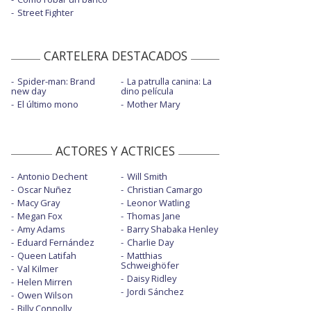
Street Fighter
CARTELERA DESTACADOS
Spider-man: Brand
La patrulla canina: La
new day
dino película
El último mono
Mother Mary
ACTORES Y ACTRICES
Antonio Dechent
Will Smith
Oscar Nuñez
Christian Camargo
Macy Gray
Leonor Watling
Megan Fox
Thomas Jane
Amy Adams
Barry Shabaka Henley
Eduard Fernández
Charlie Day
Queen Latifah
Matthias
Schweighöfer
Val Kilmer
Daisy Ridley
Helen Mirren
Jordi Sánchez
Owen Wilson
Billy Connolly