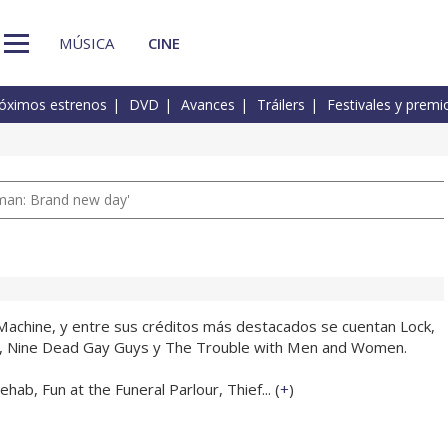
MÚSICA
CINE
óximos estrenos
DVD
Avances
Tráilers
Festivales y premi
man: Brand new day'
achine, y entre sus créditos más destacados se cuentan Lock,
t, Nine Dead Gay Guys y The Trouble with Men and Women.
ab, Fun at the Funeral Parlour, Thief... (
+
)