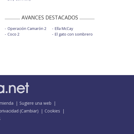
AVANCES DESTACADOS
Operación Camarón 2
Ella McCay
Coco 2
El gato con sombrero
mienda
Sugiere una web
 privacidad
(
Cambiar
)
Cookies
S