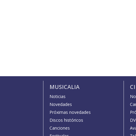
MUSICALIA
C
Noticias
Not
Novedades
Car
Próximas novedades
Pr
Discos históricos
DV
Canciones
Av
Festivales
Trá