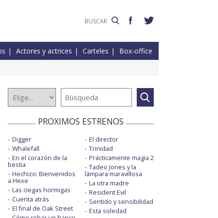
os
Actores y actrices
Carteles
Box-office
PROXIMOS ESTRENOS
Digger
El director
Whalefall
Trinidad
En el corazón de la
Prácticamente magia 2
bestia
Tadeo Jones y la
Hechizo: Bienvenidos
lámpara maravillosa
a Hexe
La otra madre
Las ciegas hormigas
Resident Evil
Cuenta atrás
Sentido y sensibilidad
El final de Oak Street
Esta soledad
Cómo robar un banco