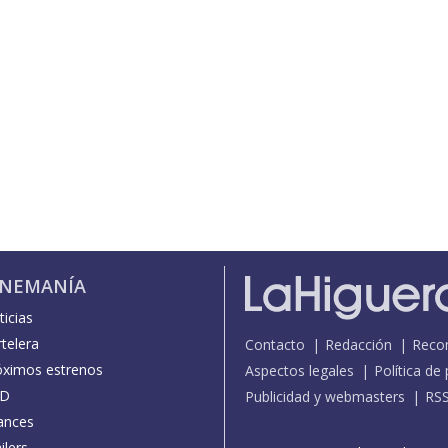
INEMANÍA
icias
telera
Contacto
Redacción
Reco
óximos estrenos
Aspectos legales
Política de
D
Publicidad y webmasters
RS
ances
ilers