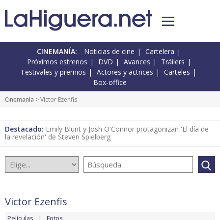
CINEMANÍA:
Noticias de cine
Cartelera
Próximos estrenos
DVD
Avances
Tráilers
Festivales y premios
Actores y actrices
Carteles
Box-office
Cinemanía
> Victor Ezenfis
Destacado:
Emily Blunt y Josh O'Connor protagonizan 'El día de
la revelación' de Steven Spielberg
Victor Ezenfis
Películas
Fotos