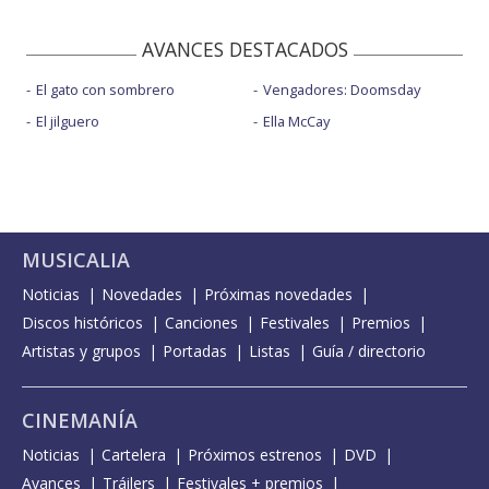
AVANCES DESTACADOS
El gato con sombrero
Vengadores: Doomsday
El jilguero
Ella McCay
MUSICALIA
Noticias
Novedades
Próximas novedades
Discos históricos
Canciones
Festivales
Premios
Artistas y grupos
Portadas
Listas
Guía / directorio
CINEMANÍA
Noticias
Cartelera
Próximos estrenos
DVD
Avances
Tráilers
Festivales + premios