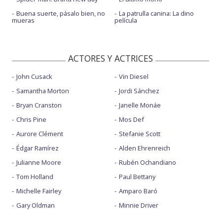
Buena suerte, pásalo bien, no
La patrulla canina: La dino
mueras
película
ACTORES Y ACTRICES
John Cusack
Vin Diesel
Samantha Morton
Jordi Sánchez
Bryan Cranston
Janelle Monáe
Chris Pine
Mos Def
Aurore Clément
Stefanie Scott
Édgar Ramírez
Alden Ehrenreich
Julianne Moore
Rubén Ochandiano
Tom Holland
Paul Bettany
Michelle Fairley
Amparo Baró
Gary Oldman
Minnie Driver