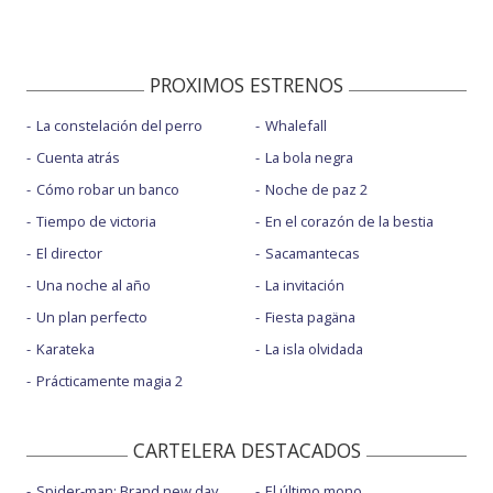
PROXIMOS ESTRENOS
La constelación del perro
Whalefall
Cuenta atrás
La bola negra
Cómo robar un banco
Noche de paz 2
Tiempo de victoria
En el corazón de la bestia
El director
Sacamantecas
Una noche al año
La invitación
Un plan perfecto
Fiesta pagäna
Karateka
La isla olvidada
Prácticamente magia 2
CARTELERA DESTACADOS
Spider-man: Brand new day
El último mono