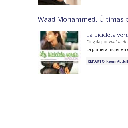
Waad Mohammed. Últimas pel
La bicicleta ver
Dirigida por
Haifaa Al
La primera mujer en d
REPARTO
:
Reem Abdul