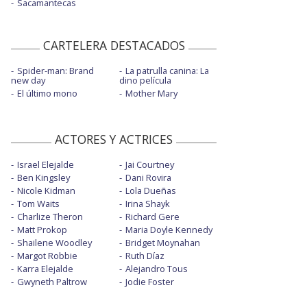
Sacamantecas
CARTELERA DESTACADOS
Spider-man: Brand
La patrulla canina: La
new day
dino película
El último mono
Mother Mary
ACTORES Y ACTRICES
Israel Elejalde
Jai Courtney
Ben Kingsley
Dani Rovira
Nicole Kidman
Lola Dueñas
Tom Waits
Irina Shayk
Charlize Theron
Richard Gere
Matt Prokop
Maria Doyle Kennedy
Shailene Woodley
Bridget Moynahan
Margot Robbie
Ruth Díaz
Karra Elejalde
Alejandro Tous
Gwyneth Paltrow
Jodie Foster