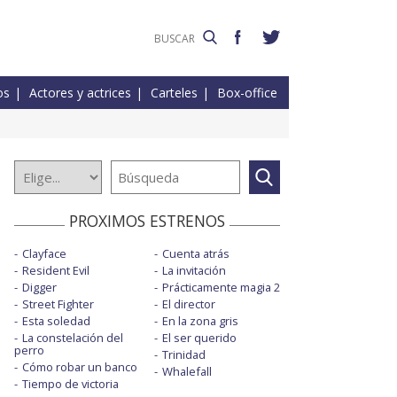
os
Actores y actrices
Carteles
Box-office
PROXIMOS ESTRENOS
Clayface
Cuenta atrás
Resident Evil
La invitación
Digger
Prácticamente magia 2
Street Fighter
El director
Esta soledad
En la zona gris
La constelación del
El ser querido
perro
Trinidad
Cómo robar un banco
Whalefall
Tiempo de victoria