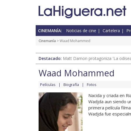
CINEMANÍA:
Noticias de cine
Cartelera
Pr
Cinemanía
> Waad Mohammed
Destacado:
Matt Damon protagoniza 'La odisea'
Waad Mohammed
Películas
Biografía
Fotos
Nacida y criada en 
Wadjda aun siendo una
primera película filma
Wadjda fue especialmen