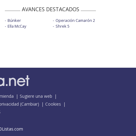
AVANCES DESTACADOS
Búnker
Operación Camarón 2
Ella McCay
Shrek 5
mienda
Sugiere una web
 privacidad
(
Cambiar
)
Cookies
S
0Listas.com