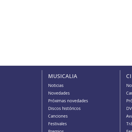
MUSICALIA
C
Noticias
Not
Novedades
Car
Próximas novedades
Pr
Discos históricos
DV
Canciones
Av
Festivales
Trá
Premios
Fe