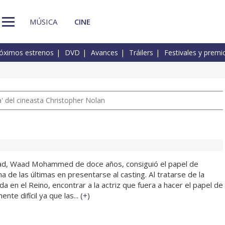
MÚSICA
CINE
óximos estrenos
DVD
Avances
Tráilers
Festivales y premi
 del cineasta Christopher Nolan
Riad, Waad Mohammed de doce años, consiguió el papel de
 de las últimas en presentarse al casting. Al tratarse de la
da en el Reino, encontrar a la actriz que fuera a hacer el papel de
te difícil ya que las... (
+
)