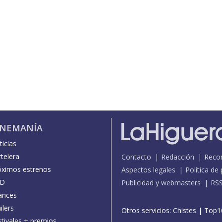
INEMANÍA
icias
telera
Contacto
Redacción
Reco
óximos estrenos
Aspectos legales
Política de
D
Publicidad y webmasters
RS
ances
ilers
Otros servicios:
Chistes
|
Top1
stivales + premios