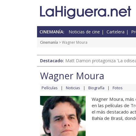
CINEMANÍA:
Noticias de cine
Cartelera
Pr
Cinemanía
> Wagner Moura
Destacado:
Matt Damon protagoniza 'La odisea'
Wagner Moura
Películas
Noticias
Biografía
Fotos
Wagner Moura, más c
en las películas de T
el más destacado act
Bahía de Brasil, dond