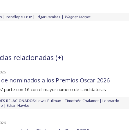
as
Penélope Cruz
Edgar Ramírez
Wagner Moura
ias relacionadas (
+
)
2026
a de nominados a los Premios Oscar 2026
rs' parte con 16 con el mayor número de candidaturas
ES RELACIONADOS:
Lewis Pullman
Timothée Chalamet
Leonardo
io
Ethan Hawke
2026