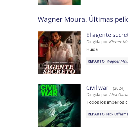
Wagner Moura. Últimas pelíc
El agente secre
Dirigida por
Kleber Me
Huída
REPARTO
:
Wagner Mou
Civil war
(2024) ..
Dirigida por
Alex Garl
Todos los imperios 
REPARTO
:
Nick Offerm