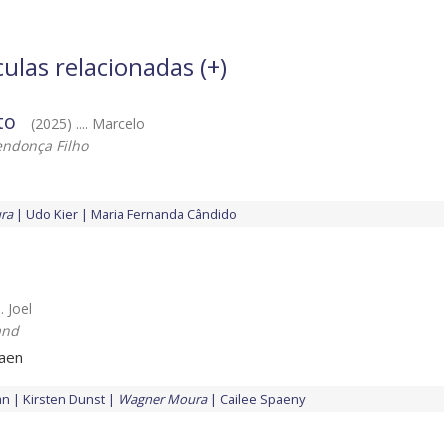
ulas relacionadas (
+
)
to
(2025) .... Marcelo
ndonça Filho
ra
Udo Kier
Maria Fernanda Cândido
.. Joel
and
caen
an
Kirsten Dunst
Wagner Moura
Cailee Spaeny