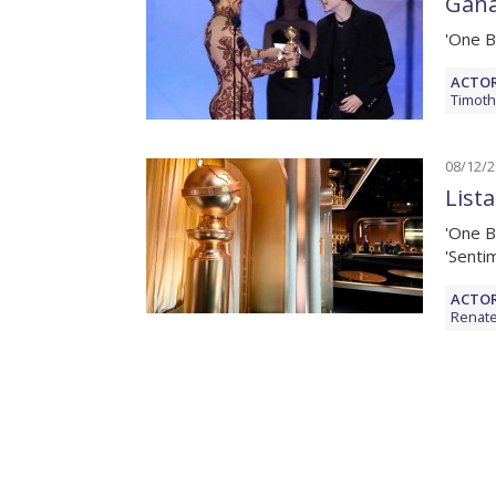
Gana
'One B
ACTOR
Timoth
08/12/
List
'One B
'Senti
ACTOR
Renate