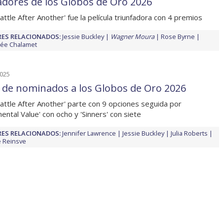
dores de los Globos de Oro 2026
attle After Another' fue la película triunfadora con 4 premios
ES RELACIONADOS:
Jessie Buckley
Wagner Moura
Rose Byrne
ée Chalamet
2025
a de nominados a los Globos de Oro 2026
attle After Another' parte con 9 opciones seguida por
mental Value' con ocho y 'Sinners' con siete
ES RELACIONADOS:
Jennifer Lawrence
Jessie Buckley
Julia Roberts
 Reinsve