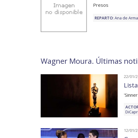
Presos
REPARTO
:
Ana de Arm
Wagner Moura. Últimas notic
22/01/
List
'Sinne
ACTOR
DiCapr
12/01/