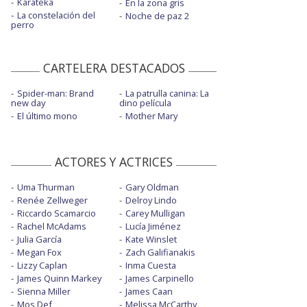
Karateka
En la zona gris
La constelación del
Noche de paz 2
perro
CARTELERA DESTACADOS
Spider-man: Brand
La patrulla canina: La
new day
dino película
El último mono
Mother Mary
ACTORES Y ACTRICES
Uma Thurman
Gary Oldman
Renée Zellweger
Delroy Lindo
Riccardo Scamarcio
Carey Mulligan
Rachel McAdams
Lucía Jiménez
Julia García
Kate Winslet
Megan Fox
Zach Galifianakis
Lizzy Caplan
Inma Cuesta
James Quinn Markey
James Carpinello
Sienna Miller
James Caan
Mos Def
Melissa McCarthy