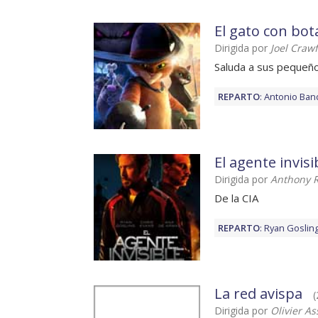
El gato con bot
Dirigida por
Joel Craw
Saluda a sus pequeñ
REPARTO
:
Antonio Ban
El agente invisi
Dirigida por
Anthony R
De la CIA
REPARTO
:
Ryan Goslin
La red avispa
(
Dirigida por
Olivier A