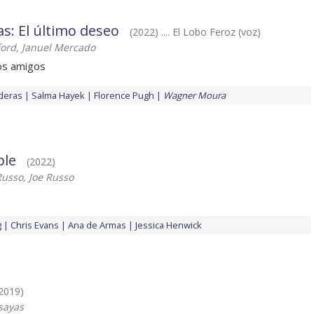
as: El último deseo
(2022) .... El Lobo Feroz (voz)
ford, Januel Mercado
os amigos
deras
Salma Hayek
Florence Pugh
Wagner Moura
ble
(2022)
usso, Joe Russo
g
Chris Evans
Ana de Armas
Jessica Henwick
2019)
ssayas