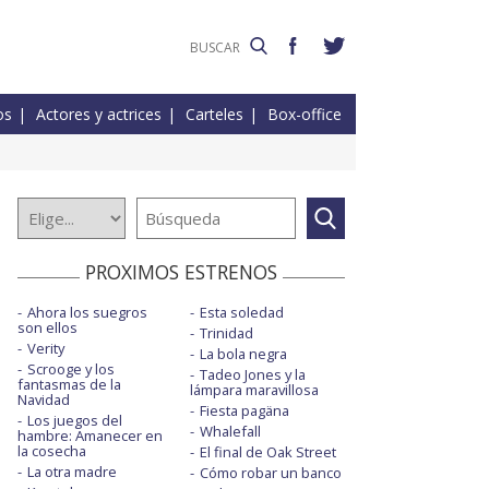
os
Actores y actrices
Carteles
Box-office
PROXIMOS ESTRENOS
Ahora los suegros
Esta soledad
son ellos
Trinidad
Verity
La bola negra
Scrooge y los
Tadeo Jones y la
fantasmas de la
lámpara maravillosa
Navidad
Fiesta pagäna
Los juegos del
Whalefall
hambre: Amanecer en
la cosecha
El final de Oak Street
La otra madre
Cómo robar un banco