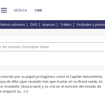
MÚSICA
CINE
óximos estrenos
DVD
Avances
Tráilers
Festivales y premi
 del cineasta Christopher Nolan
onocido por su papel protagónico como el Capitán Nascimiento
ropa de élite (que recaudó más que Avatar en su Brasil natal), es
or brasileño. Moura nació y se crió en el noreste del estado de
e empezó su... (
+
)