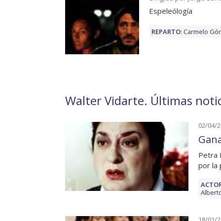
Espeleólogía
REPARTO
:
Carmelo Gó
Walter Vidarte. Últimas noti
02/04/
Gana
Petra 
por la
ACTOR
Albert
18/01/