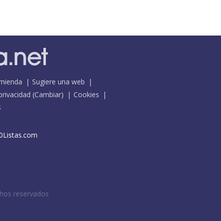
mienda
Sugiere una web
 privacidad
(
Cambiar
)
Cookies
S
0Listas.com
chos reservados