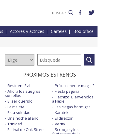
os
Actores y actrices
Carteles
Box-office
PROXIMOS ESTRENOS
Resident Evil
Prácticamente magia 2
Ahora los suegros
Fiesta pagäna
son ellos
Hechizo: Bienvenidos
El ser querido
a Hexe
La maleta
Las ciegas hormigas
Esta soledad
Karateka
Una noche al año
El director
Trinidad
Verity
El final de Oak Street
Scrooge y los
fantasmas de la