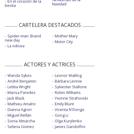
En el corazón de la
Navidad
bestia
CARTELERA DESTACADOS
Spider-man: Brand
Mother Mary
new day
Motor City
La odisea
ACTORES Y ACTRICES
Wanda Sykes
Leonor Watling
André Benjamin
Bárbara Lennie
Letitia Wright
Sylvester Stallone
Marisa Paredes
Robin Williams
Jack Black
Yvonne Strahovski
Mathieu Amalric
Emily Blunt
Dianna Agron
Vicenta N'Dongo
Miguel Rellán
Gong Li
Sonia Almarcha
Olga Kurylenko
Selena Gomez
James Gandolfini