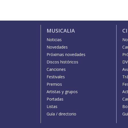
MUSICALIA
C
Noticias
Not
Novedades
Car
Próximas novedades
Pr
Discos históricos
DV
Canciones
Av
Festivales
Trá
Premios
Fe
Artistas y grupos
Act
Portadas
Car
Listas
Bo
Guía / directorio
Guí