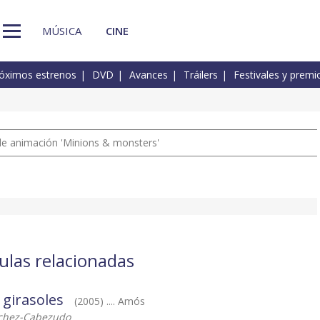
MÚSICA
CINE
óximos estrenos
DVD
Avances
Tráilers
Festivales y premi
a de animación 'Minions & monsters'
culas relacionadas
 girasoles
(2005) .... Amós
nchez-Cabezudo