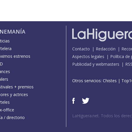
INEMANÍA
icias
telera
Contacto
Redacción
Reco
óximos estrenos
Aspectos legales
Política de
D
Publicidad y webmasters
RS
ances
ilers
Otros servicios:
Chistes
|
Top1
stivales + premios
ores y actrices
teles
x-office
LaHiguera.net. Todos los dere
a / directorio