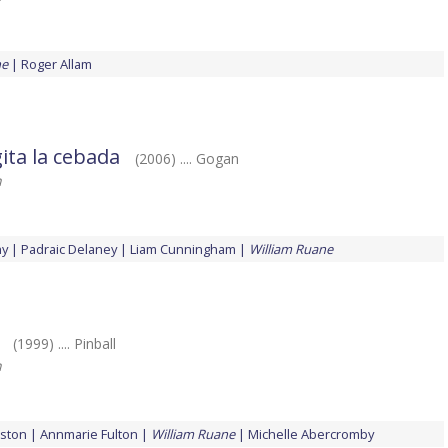
ne
Roger Allam
gita la cebada
(2006) .... Gogan
h
hy
Padraic Delaney
Liam Cunningham
William Ruane
(1999) .... Pinball
h
ston
Annmarie Fulton
William Ruane
Michelle Abercromby