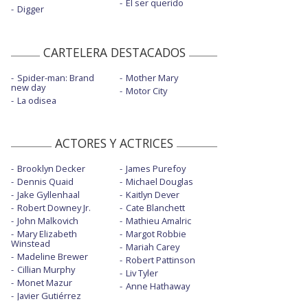
El ser querido
Digger
CARTELERA DESTACADOS
Spider-man: Brand
Mother Mary
new day
Motor City
La odisea
ACTORES Y ACTRICES
Brooklyn Decker
James Purefoy
Dennis Quaid
Michael Douglas
Jake Gyllenhaal
Kaitlyn Dever
Robert Downey Jr.
Cate Blanchett
John Malkovich
Mathieu Amalric
Mary Elizabeth
Margot Robbie
Winstead
Mariah Carey
Madeline Brewer
Robert Pattinson
Cillian Murphy
Liv Tyler
Monet Mazur
Anne Hathaway
Javier Gutiérrez