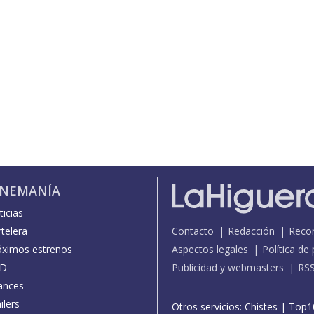
INEMANÍA
icias
telera
Contacto
Redacción
Reco
óximos estrenos
Aspectos legales
Política de
D
Publicidad y webmasters
RS
ances
ilers
Otros servicios:
Chistes
|
Top1