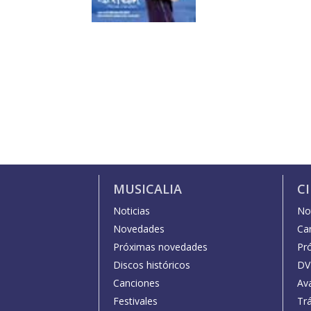
MUSICALIA
C
Noticias
Not
Novedades
Car
Próximas novedades
Pr
Discos históricos
DV
Canciones
Av
Festivales
Trá