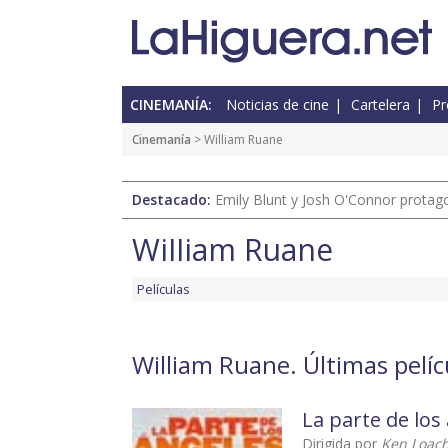
CINEMANÍA:
Noticias de cine
Cartelera
Pr
Cinemanía
> William Ruane
Destacado:
Emily Blunt y Josh O'Connor protagon
William Ruane
Películas
William Ruane. Últimas pelíc
La parte de los
Dirigida por
Ken Loac