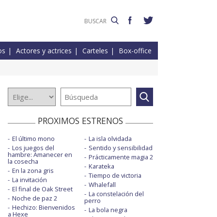
os
Actores y actrices
Carteles
Box-office
PROXIMOS ESTRENOS
El último mono
La isla olvidada
Los juegos del
Sentido y sensibilidad
hambre: Amanecer en
Prácticamente magia 2
la cosecha
Karateka
En la zona gris
Tiempo de victoria
La invitación
Whalefall
El final de Oak Street
La constelación del
Noche de paz 2
perro
Hechizo: Bienvenidos
La bola negra
a Hexe