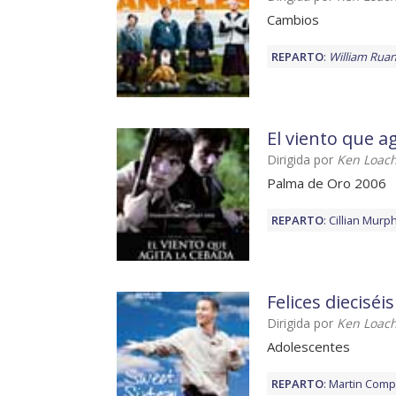
Cambios
REPARTO
:
William Rua
El viento que a
Dirigida por
Ken Loac
Palma de Oro 2006
REPARTO
:
Cillian Murp
Felices dieciséis
Dirigida por
Ken Loac
Adolescentes
REPARTO
:
Martin Comp