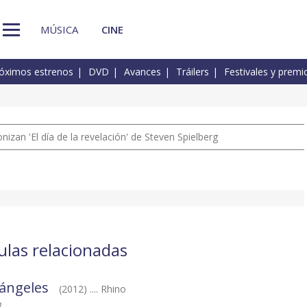
MÚSICA
CINE
óximos estrenos
DVD
Avances
Tráilers
Festivales y premi
izan 'El día de la revelación' de Steven Spielberg
ulas relacionadas
 ángeles
(2012) .... Rhino
h