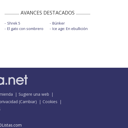
AVANCES DESTACADOS
Shrek 5
Búnker
El gato con sombrero
Ice age: En ebullición
mienda
Sugiere una web
 privacidad
(
Cambiar
)
Cookies
S
0Listas.com