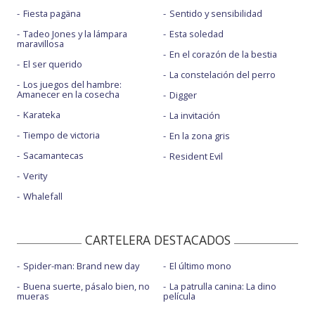
Fiesta pagäna
Sentido y sensibilidad
Tadeo Jones y la lámpara
Esta soledad
maravillosa
En el corazón de la bestia
El ser querido
La constelación del perro
Los juegos del hambre:
Amanecer en la cosecha
Digger
Karateka
La invitación
Tiempo de victoria
En la zona gris
Sacamantecas
Resident Evil
Verity
Whalefall
CARTELERA DESTACADOS
Spider-man: Brand new day
El último mono
Buena suerte, pásalo bien, no
La patrulla canina: La dino
mueras
película