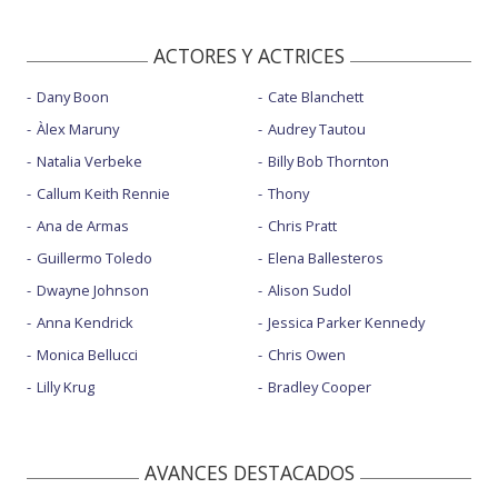
ACTORES Y ACTRICES
Dany Boon
Cate Blanchett
Àlex Maruny
Audrey Tautou
Natalia Verbeke
Billy Bob Thornton
Callum Keith Rennie
Thony
Ana de Armas
Chris Pratt
Guillermo Toledo
Elena Ballesteros
Dwayne Johnson
Alison Sudol
Anna Kendrick
Jessica Parker Kennedy
Monica Bellucci
Chris Owen
Lilly Krug
Bradley Cooper
AVANCES DESTACADOS