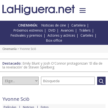
CINEMANÍA:
Noticias de cine
Cartelera
Próximos estrenos
DVD
Avances
Tráilers
Festivales y premios
Actores y actrices
Carteles
Box-office
Cinemanía
> Yvonne Sciò
Destacado:
Emily Blunt y Josh O'Connor protagonizan 'El día de
la revelación' de Steven Spielberg
Yvonne Sciò
Películas
Noticias
Fotos