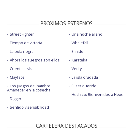
PROXIMOS ESTRENOS
Street Fighter
Una noche al año
Tiempo de victoria
Whalefall
La bola negra
El nido
Ahora los suegros son ellos
Karateka
Cuenta atrás
Verity
Clayface
La isla olvidada
Los juegos del hambre:
El ser querido
Amanecer en la cosecha
Hechizo: Bienvenidos a Hexe
Digger
Sentido y sensibilidad
CARTELERA DESTACADOS