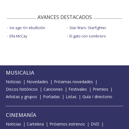
AVANCES DESTACADOS
Ice age: En ebullición
Star Wars: Starfighter
Ella McCay
El gato con sombrero
MUSICALIA
Noticias
Novedades
Próximas novedades
Discos históricos
Canciones
Festivales
Premios
Artistas y grupos
Portadas
Listas
Guía / directorio
CINEMANÍA
Noticias
Cartelera
Próximos estrenos
DVD