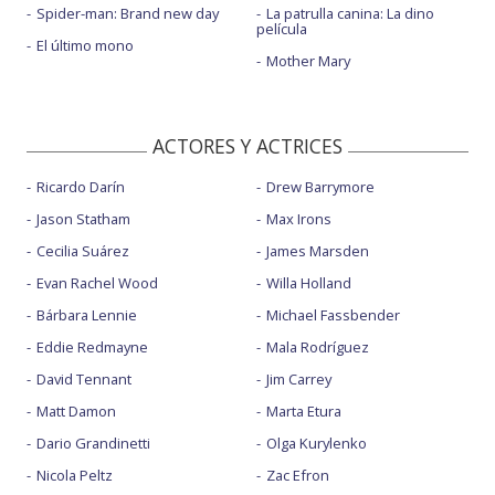
Spider-man: Brand new day
La patrulla canina: La dino
película
El último mono
Mother Mary
ACTORES Y ACTRICES
Ricardo Darín
Drew Barrymore
Jason Statham
Max Irons
Cecilia Suárez
James Marsden
Evan Rachel Wood
Willa Holland
Bárbara Lennie
Michael Fassbender
Eddie Redmayne
Mala Rodríguez
David Tennant
Jim Carrey
Matt Damon
Marta Etura
Dario Grandinetti
Olga Kurylenko
Nicola Peltz
Zac Efron