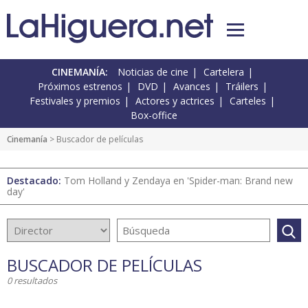
CINEMANÍA:
Noticias de cine
Cartelera
Próximos estrenos
DVD
Avances
Tráilers
Festivales y premios
Actores y actrices
Carteles
Box-office
Cinemanía
> Buscador de películas
Destacado:
Tom Holland y Zendaya en 'Spider-man: Brand new
day'
BUSCADOR DE PELÍCULAS
0 resultados