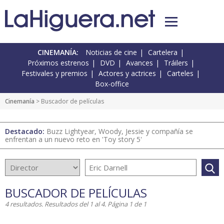
CINEMANÍA:
Noticias de cine
Cartelera
Próximos estrenos
DVD
Avances
Tráilers
Festivales y premios
Actores y actrices
Carteles
Box-office
Cinemanía
> Buscador de películas
Destacado:
Buzz Lightyear, Woody, Jessie y compañía se
enfrentan a un nuevo reto en 'Toy story 5'
BUSCADOR DE PELÍCULAS
4 resultados. Resultados del 1 al 4. Página 1 de 1