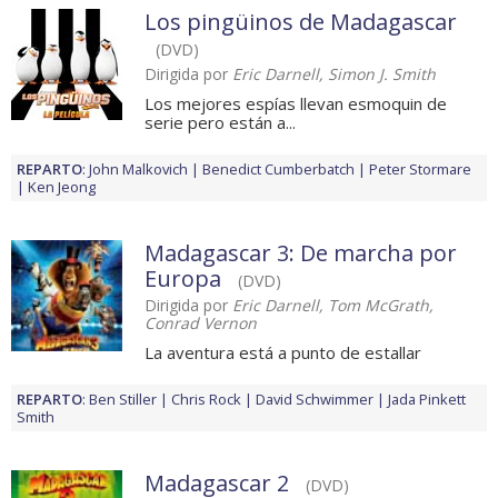
Los pingüinos de Madagascar
(DVD)
Dirigida por
Eric Darnell, Simon J. Smith
Los mejores espías llevan esmoquin de
serie pero están a...
REPARTO
:
John Malkovich
Benedict Cumberbatch
Peter Stormare
Ken Jeong
Madagascar 3: De marcha por
Europa
(DVD)
Dirigida por
Eric Darnell, Tom McGrath,
Conrad Vernon
La aventura está a punto de estallar
REPARTO
:
Ben Stiller
Chris Rock
David Schwimmer
Jada Pinkett
Smith
Madagascar 2
(DVD)