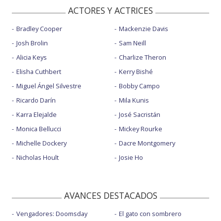
ACTORES Y ACTRICES
Bradley Cooper
Mackenzie Davis
Josh Brolin
Sam Neill
Alicia Keys
Charlize Theron
Elisha Cuthbert
Kerry Bishé
Miguel Ángel Silvestre
Bobby Campo
Ricardo Darín
Mila Kunis
Karra Elejalde
José Sacristán
Monica Bellucci
Mickey Rourke
Michelle Dockery
Dacre Montgomery
Nicholas Hoult
Josie Ho
AVANCES DESTACADOS
Vengadores: Doomsday
El gato con sombrero