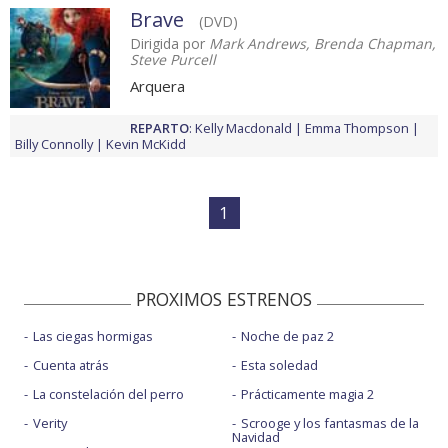
Brave
(DVD)
Dirigida por
Mark Andrews, Brenda Chapman,
Steve Purcell
Arquera
REPARTO
:
Kelly Macdonald
Emma Thompson
Billy Connolly
Kevin McKidd
1
PROXIMOS ESTRENOS
Las ciegas hormigas
Noche de paz 2
Cuenta atrás
Esta soledad
La constelación del perro
Prácticamente magia 2
Verity
Scrooge y los fantasmas de la
Navidad