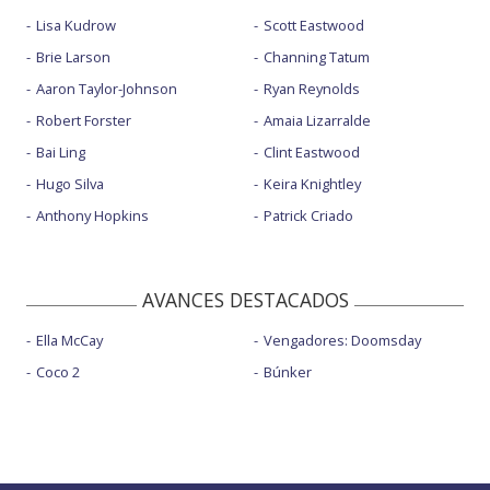
Lisa Kudrow
Scott Eastwood
Brie Larson
Channing Tatum
Aaron Taylor-Johnson
Ryan Reynolds
Robert Forster
Amaia Lizarralde
Bai Ling
Clint Eastwood
Hugo Silva
Keira Knightley
Anthony Hopkins
Patrick Criado
AVANCES DESTACADOS
Ella McCay
Vengadores: Doomsday
Coco 2
Búnker