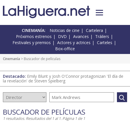
CINEMANÍA:
Noticias de cine
Cartelera
Próximos estrenos
DVD
Avances
Tráilers
Festivales y premios
Actores y actrices
Carteles
Box-office
Cinemanía
> Buscador de películas
Destacado:
Emily Blunt y Josh O'Connor protagonizan 'El día de
la revelación' de Steven Spielberg
BUSCADOR DE PELÍCULAS
1 resultados. Resultados del 1 al 1. Página 1 de 1