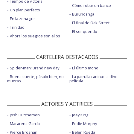
Tiempo de victoria
Cómo robar un banco
Un plan perfecto
Burundanga
En la zona gris
El final de Oak Street
Trinidad
El ser querido
Ahora los suegros son ellos
CARTELERA DESTACADOS
Spider-man: Brand new day
El último mono
Buena suerte, pásalo bien, no
La patrulla canina: La dino
mueras
película
ACTORES Y ACTRICES
Josh Hutcherson
Joey King
Macarena García
Eddie Murphy
Pierce Brosnan
Belén Rueda