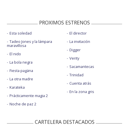
PROXIMOS ESTRENOS
Esta soledad
El director
Tadeo Jones y la lámpara
La invitación
maravillosa
Digger
El nido
Verity
La bola negra
Sacamantecas
Fiesta pagäna
Trinidad
La otra madre
Cuenta atrás
Karateka
En la zona gris
Prácticamente magia 2
Noche de paz 2
CARTELERA DESTACADOS