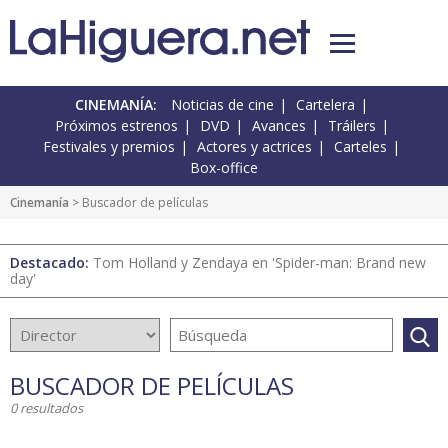
CINEMANÍA:
Noticias de cine
Cartelera
Próximos estrenos
DVD
Avances
Tráilers
Festivales y premios
Actores y actrices
Carteles
Box-office
Cinemanía
> Buscador de películas
Destacado:
Tom Holland y Zendaya en 'Spider-man: Brand new
day'
BUSCADOR DE PELÍCULAS
0 resultados