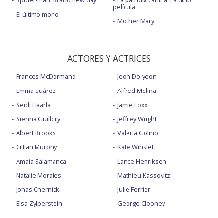
Spider-man: Brand new day
La patrulla canina: La dino
película
El último mono
Mother Mary
ACTORES Y ACTRICES
Frances McDormand
Jeon Do-yeon
Emma Suárez
Alfred Molina
Seidi Haarla
Jamie Foxx
Sienna Guillory
Jeffrey Wright
Albert Brooks
Valeria Golino
Cillian Murphy
Kate Winslet
Amaia Salamanca
Lance Henriksen
Natalie Morales
Mathieu Kassovitz
Jonas Chernick
Julie Ferrier
Elsa Zylberstein
George Clooney