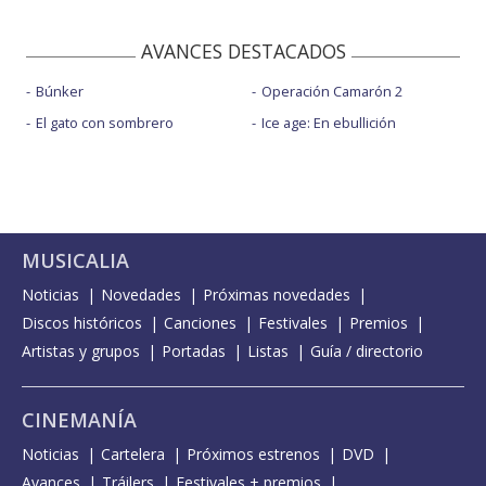
AVANCES DESTACADOS
Búnker
Operación Camarón 2
El gato con sombrero
Ice age: En ebullición
MUSICALIA
Noticias
Novedades
Próximas novedades
Discos históricos
Canciones
Festivales
Premios
Artistas y grupos
Portadas
Listas
Guía / directorio
CINEMANÍA
Noticias
Cartelera
Próximos estrenos
DVD
Avances
Tráilers
Festivales + premios