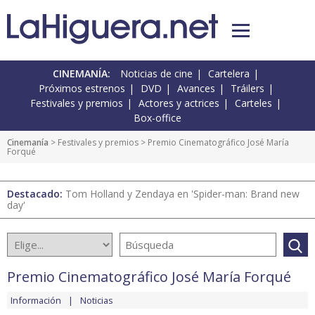
CINEMANÍA:
Noticias de cine
Cartelera
Próximos estrenos
DVD
Avances
Tráilers
Festivales y premios
Actores y actrices
Carteles
Box-office
Cinemanía
>
Festivales y premios
> Premio Cinematográfico José María
Forqué
Destacado:
Tom Holland y Zendaya en 'Spider-man: Brand new
day'
Premio Cinematográfico José María Forqué
Información
Noticias