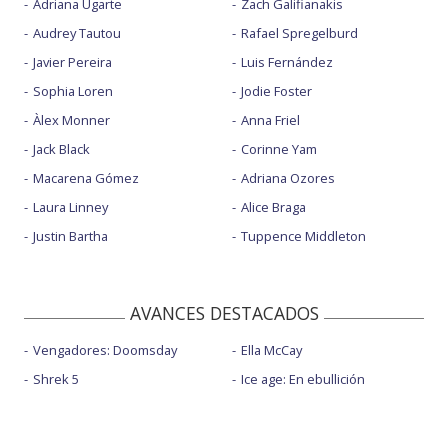
Adriana Ugarte
Zach Galifianakis
Audrey Tautou
Rafael Spregelburd
Javier Pereira
Luis Fernández
Sophia Loren
Jodie Foster
Àlex Monner
Anna Friel
Jack Black
Corinne Yam
Macarena Gómez
Adriana Ozores
Laura Linney
Alice Braga
Justin Bartha
Tuppence Middleton
AVANCES DESTACADOS
Vengadores: Doomsday
Ella McCay
Shrek 5
Ice age: En ebullición