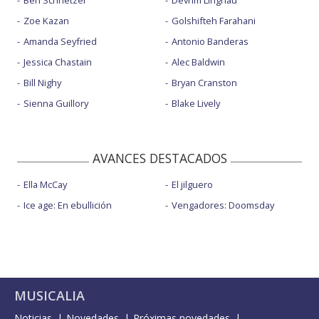
Zoe Kazan
Golshifteh Farahani
Amanda Seyfried
Antonio Banderas
Jessica Chastain
Alec Baldwin
Bill Nighy
Bryan Cranston
Sienna Guillory
Blake Lively
AVANCES DESTACADOS
Ella McCay
El jilguero
Ice age: En ebullición
Vengadores: Doomsday
MUSICALIA
Noticias
Novedades
Próximas novedades