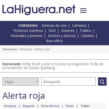
CINEMANÍA:
Noticias de cine
Cartelera
Próximos estrenos
DVD
Avances
Tráilers
Festivales y premios
Actores y actrices
Carteles
Box-office
Cinemanía
> Películas > Alerta roja
Destacado:
Emily Blunt y Josh O'Connor protagonizan 'El día de
la revelación' de Steven Spielberg
Alerta roja
Sinopsis
Reparto
Ficha técnica
Fotos
Tráiler