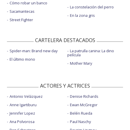
Cómo robar un banco
La constelación del perro
Sacamantecas
En la zona gris
Street Fighter
CARTELERA DESTACADOS
Spider-man: Brand new day
La patrulla canina: La dino
película
El último mono
Mother Mary
ACTORES Y ACTRICES
Antonio Velázquez
Denise Richards
Anne Igartiburu
Ewan McGregor
Jennifer Lopez
Belén Rueda
Ana Polvorosa
Paul Naschy
Ben Schnetzer
Devrim Lingnau