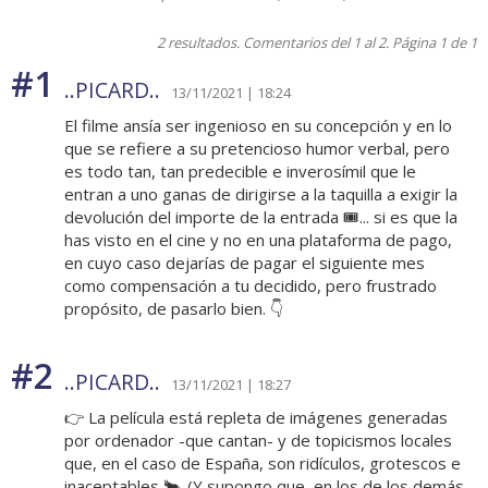
2 resultados. Comentarios del 1 al 2. Página 1 de 1
#1
..PICARD..
13/11/2021 | 18:24
El filme ansía ser ingenioso en su concepción y en lo
que se refiere a su pretencioso humor verbal, pero
es todo tan, tan predecible e inverosímil que le
entran a uno ganas de dirigirse a la taquilla a exigir la
devolución del importe de la entrada 🎟... si es que la
has visto en el cine y no en una plataforma de pago,
en cuyo caso dejarías de pagar el siguiente mes
como compensación a tu decidido, pero frustrado
propósito, de pasarlo bien. 👇
#2
..PICARD..
13/11/2021 | 18:27
👉 La película está repleta de imágenes generadas
por ordenador -que cantan- y de topicismos locales
que, en el caso de España, son ridículos, grotescos e
inaceptables 🐂. (Y supongo que, en los de los demás