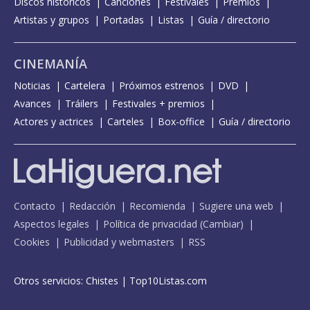
Discos históricos
Canciones
Festivales
Premios
Artistas y grupos
Portadas
Listas
Guía / directorio
CINEMANÍA
Noticias
Cartelera
Próximos estrenos
DVD
Avances
Tráilers
Festivales + premios
Actores y actrices
Carteles
Box-office
Guía / directorio
Contacto
Redacción
Recomienda
Sugiere una web
Aspectos legales
Política de privacidad
(
Cambiar
)
Cookies
Publicidad y webmasters
RSS
Otros servicios:
Chistes
|
Top10Listas.com