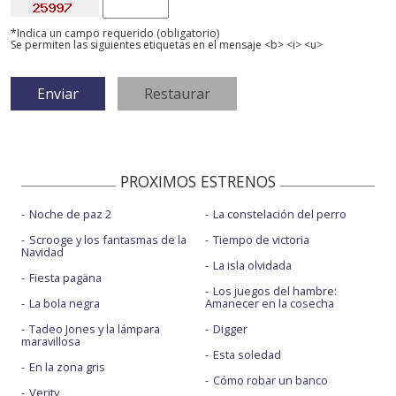
*Indica un campo requerido (obligatorio)
Se permiten las siguientes etiquetas en el mensaje <b> <i> <u>
PROXIMOS ESTRENOS
Noche de paz 2
La constelación del perro
Scrooge y los fantasmas de la
Tiempo de victoria
Navidad
La isla olvidada
Fiesta pagäna
Los juegos del hambre:
La bola negra
Amanecer en la cosecha
Tadeo Jones y la lámpara
Digger
maravillosa
Esta soledad
En la zona gris
Cómo robar un banco
Verity