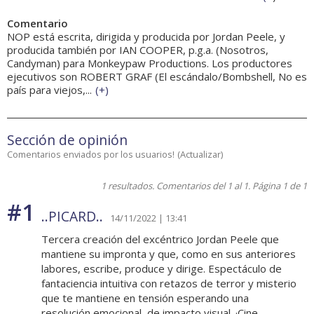
Comentario
NOP está escrita, dirigida y producida por Jordan Peele, y
producida también por IAN COOPER, p.g.a. (Nosotros,
Candyman) para Monkeypaw Productions. Los productores
ejecutivos son ROBERT GRAF (El escándalo/Bombshell, No es
país para viejos,...
(
+
)
Sección de opinión
Comentarios enviados por los usuarios!
(
Actualizar
)
1 resultados. Comentarios del 1 al 1. Página 1 de 1
#1
..PICARD..
14/11/2022 | 13:41
Tercera creación del excéntrico Jordan Peele que
mantiene su impronta y que, como en sus anteriores
labores, escribe, produce y dirige. Espectáculo de
fantaciencia intuitiva con retazos de terror y misterio
que te mantiene en tensión esperando una
resolución emocional, de impacto visual. ·Cine