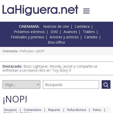
CINEMANÍA:
Noticias de cine
Cartelera
Próximos estrenos
DVD
Avances
Tráilers
Festivales y premios
Actores y actrices
Carteles
Box-office
Cinemanía
> Películas > ¡NOP!
Destacado:
Buzz Lightyear, Woody, Jessie y compañía se
enfrentan a un nuevo reto en 'Toy story 5'
¡NOP!
Sinopsis
Comentario
Reparto
Ficha técnica
Fotos