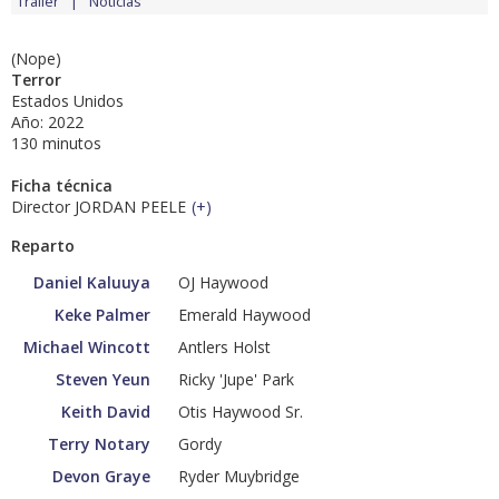
Tráiler
Noticias
(Nope)
Terror
Estados Unidos
Año: 2022
130 minutos
Ficha técnica
Director JORDAN PEELE
(
+
)
Reparto
Daniel Kaluuya
OJ Haywood
Keke Palmer
Emerald Haywood
Michael Wincott
Antlers Holst
Steven Yeun
Ricky 'Jupe' Park
Keith David
Otis Haywood Sr.
Terry Notary
Gordy
Devon Graye
Ryder Muybridge