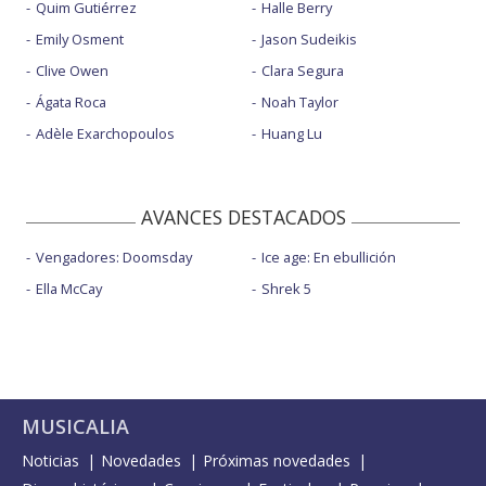
Quim Gutiérrez
Halle Berry
Emily Osment
Jason Sudeikis
Clive Owen
Clara Segura
Ágata Roca
Noah Taylor
Adèle Exarchopoulos
Huang Lu
AVANCES DESTACADOS
Vengadores: Doomsday
Ice age: En ebullición
Ella McCay
Shrek 5
MUSICALIA
Noticias
Novedades
Próximas novedades