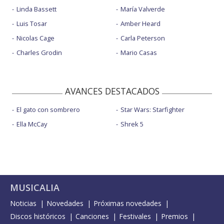
Linda Bassett
María Valverde
Luis Tosar
Amber Heard
Nicolas Cage
Carla Peterson
Charles Grodin
Mario Casas
AVANCES DESTACADOS
El gato con sombrero
Star Wars: Starfighter
Ella McCay
Shrek 5
MUSICALIA
Noticias
Novedades
Próximas novedades
Discos históricos
Canciones
Festivales
Premios