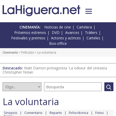
CINEMANÍA:
Noticias de cine
Cartelera
Próximos estrenos
DVD
Avances
Tráilers
Festivales y premios
Actores y actrices
Carteles
Box-office
Cinemanía
> Películas > La voluntaria
Destacado:
Matt Damon protagoniza 'La odisea' del cineasta
Christopher Nolan
La voluntaria
Sinopsis
Comentario
Reparto
Ficha técnica
Fotos