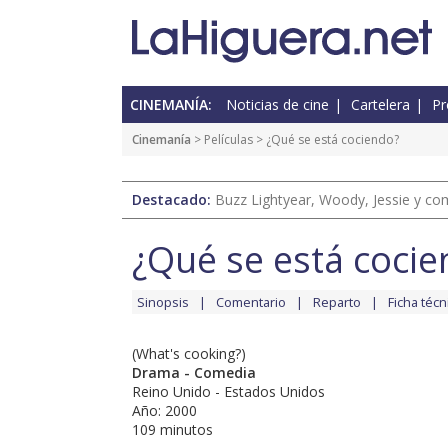
CINEMANÍA:
Noticias de cine
Cartelera
Pr
Cinemanía
> Películas > ¿Qué se está cociendo?
Destacado:
Buzz Lightyear, Woody, Jessie y com
¿Qué se está coci
Sinopsis
Comentario
Reparto
Ficha técn
(What's cooking?)
Drama - Comedia
Reino Unido - Estados Unidos
Año: 2000
109 minutos