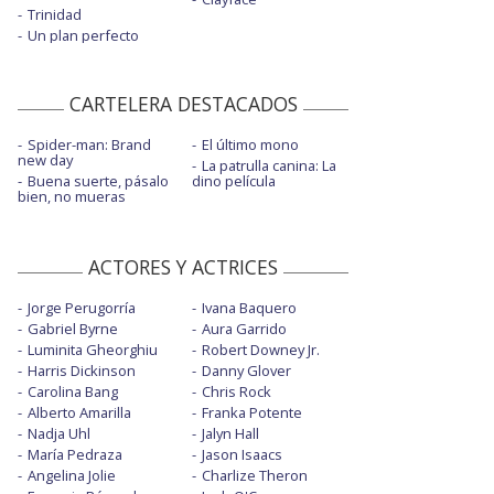
Trinidad
Un plan perfecto
CARTELERA DESTACADOS
Spider-man: Brand
El último mono
new day
La patrulla canina: La
Buena suerte, pásalo
dino película
bien, no mueras
ACTORES Y ACTRICES
Jorge Perugorría
Ivana Baquero
Gabriel Byrne
Aura Garrido
Luminita Gheorghiu
Robert Downey Jr.
Harris Dickinson
Danny Glover
Carolina Bang
Chris Rock
Alberto Amarilla
Franka Potente
Nadja Uhl
Jalyn Hall
María Pedraza
Jason Isaacs
Angelina Jolie
Charlize Theron