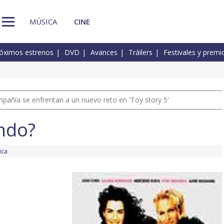
MÚSICA
CINE
óximos estrenos
DVD
Avances
Tráilers
Festivales y premi
pañía se enfrentan a un nuevo reto en 'Toy story 5'
endo?
ica