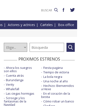
os
Actores y actrices
Carteles
Box-office
PROXIMOS ESTRENOS
Ahora los suegros
Fiesta pagäna
son ellos
Tiempo de victoria
Cuenta atrás
La bola negra
Burundanga
Una noche al año
Verity
Hechizo: Bienvenidos
Whalefall
a Hexe
Las ciegas hormigas
En el corazón de la
bestia
Scrooge y los
fantasmas de la
Cómo robar un banco
Navidad
Clayface