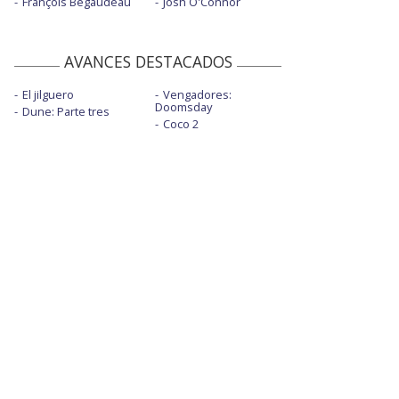
François Bégaudeau
Josh O'Connor
AVANCES DESTACADOS
El jilguero
Vengadores:
Doomsday
Dune: Parte tres
Coco 2