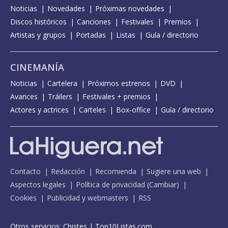
Noticias
Novedades
Próximas novedades
Discos históricos
Canciones
Festivales
Premios
Artistas y grupos
Portadas
Listas
Guía / directorio
CINEMANÍA
Noticias
Cartelera
Próximos estrenos
DVD
Avances
Tráilers
Festivales + premios
Actores y actrices
Carteles
Box-office
Guía / directorio
Contacto
Redacción
Recomienda
Sugiere una web
Aspectos legales
Política de privacidad
(
Cambiar
)
Cookies
Publicidad y webmasters
RSS
Otros servicios:
Chistes
|
Top10Listas.com