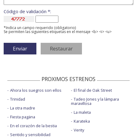
Código de validación *:
*Indica un campo requerido (obligatorio)
Se permiten las siguientes etiquetas en el mensaje <b> <i> <u>
PROXIMOS ESTRENOS
Ahora los suegros son ellos
El final de Oak Street
Trinidad
Tadeo Jones y la lámpara
maravillosa
La otra madre
La maleta
Fiesta pagäna
Karateka
En el corazón de la bestia
Verity
Sentido y sensibilidad