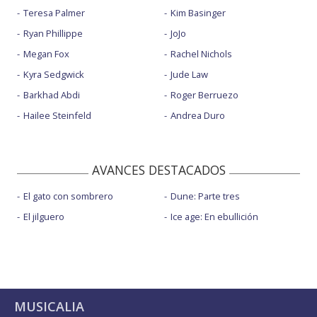
Teresa Palmer
Kim Basinger
Ryan Phillippe
JoJo
Megan Fox
Rachel Nichols
Kyra Sedgwick
Jude Law
Barkhad Abdi
Roger Berruezo
Hailee Steinfeld
Andrea Duro
AVANCES DESTACADOS
El gato con sombrero
Dune: Parte tres
El jilguero
Ice age: En ebullición
MUSICALIA