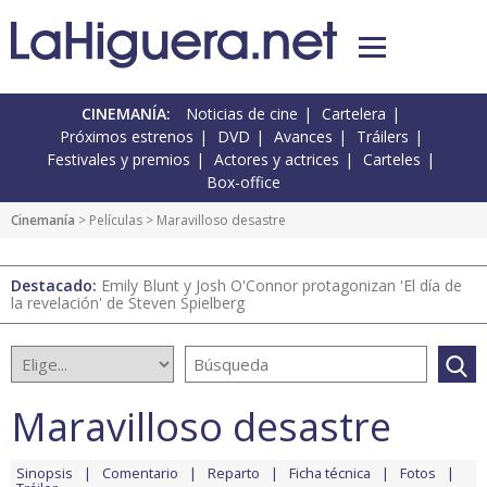
CINEMANÍA:
Noticias de cine
Cartelera
Próximos estrenos
DVD
Avances
Tráilers
Festivales y premios
Actores y actrices
Carteles
Box-office
Cinemanía
> Películas > Maravilloso desastre
Destacado:
Emily Blunt y Josh O'Connor protagonizan 'El día de
la revelación' de Steven Spielberg
Maravilloso desastre
Sinopsis
Comentario
Reparto
Ficha técnica
Fotos