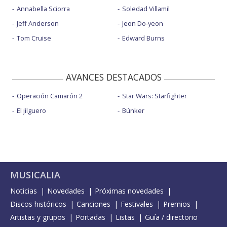
Annabella Sciorra
Soledad Villamil
Jeff Anderson
Jeon Do-yeon
Tom Cruise
Edward Burns
AVANCES DESTACADOS
Operación Camarón 2
Star Wars: Starfighter
El jilguero
Búnker
MUSICALIA
Noticias
Novedades
Próximas novedades
Discos históricos
Canciones
Festivales
Premios
Artistas y grupos
Portadas
Listas
Guía / directorio