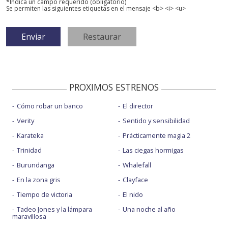
*Indica un campo requerido (obligatorio)
Se permiten las siguientes etiquetas en el mensaje <b> <i> <u>
PROXIMOS ESTRENOS
Cómo robar un banco
El director
Verity
Sentido y sensibilidad
Karateka
Prácticamente magia 2
Trinidad
Las ciegas hormigas
Burundanga
Whalefall
En la zona gris
Clayface
Tiempo de victoria
El nido
Tadeo Jones y la lámpara
Una noche al año
maravillosa