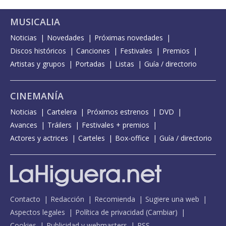
MUSICALIA
Noticias
Novedades
Próximas novedades
Discos históricos
Canciones
Festivales
Premios
Artistas y grupos
Portadas
Listas
Guía / directorio
CINEMANÍA
Noticias
Cartelera
Próximos estrenos
DVD
Avances
Tráilers
Festivales + premios
Actores y actrices
Carteles
Box-office
Guía / directorio
Contacto
Redacción
Recomienda
Sugiere una web
Aspectos legales
Política de privacidad
(
Cambiar
)
Cookies
Publicidad y webmasters
RSS