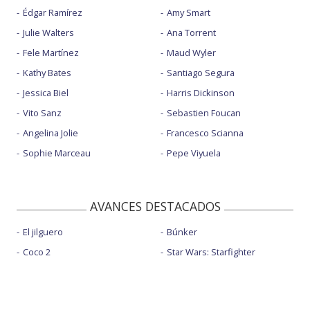
Édgar Ramírez
Amy Smart
Julie Walters
Ana Torrent
Fele Martínez
Maud Wyler
Kathy Bates
Santiago Segura
Jessica Biel
Harris Dickinson
Vito Sanz
Sebastien Foucan
Angelina Jolie
Francesco Scianna
Sophie Marceau
Pepe Viyuela
AVANCES DESTACADOS
El jilguero
Búnker
Coco 2
Star Wars: Starfighter