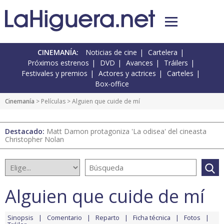
CINEMANÍA:
Noticias de cine
Cartelera
Próximos estrenos
DVD
Avances
Tráilers
Festivales y premios
Actores y actrices
Carteles
Box-office
Cinemanía
> Películas > Alguien que cuide de mí
Destacado:
Matt Damon protagoniza 'La odisea' del cineasta
Christopher Nolan
Alguien que cuide de mí
Sinopsis
Comentario
Reparto
Ficha técnica
Fotos