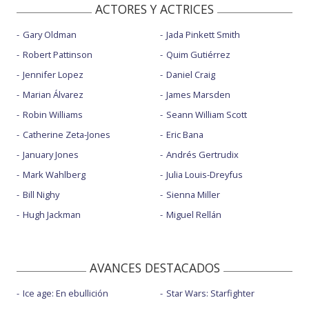
ACTORES Y ACTRICES
Gary Oldman
Jada Pinkett Smith
Robert Pattinson
Quim Gutiérrez
Jennifer Lopez
Daniel Craig
Marian Álvarez
James Marsden
Robin Williams
Seann William Scott
Catherine Zeta-Jones
Eric Bana
January Jones
Andrés Gertrudix
Mark Wahlberg
Julia Louis-Dreyfus
Bill Nighy
Sienna Miller
Hugh Jackman
Miguel Rellán
AVANCES DESTACADOS
Ice age: En ebullición
Star Wars: Starfighter