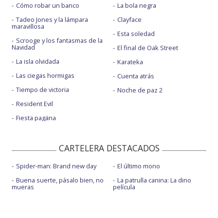
Cómo robar un banco
La bola negra
Tadeo Jones y la lámpara
Clayface
maravillosa
Esta soledad
Scrooge y los fantasmas de la
Navidad
El final de Oak Street
La isla olvidada
Karateka
Las ciegas hormigas
Cuenta atrás
Tiempo de victoria
Noche de paz 2
Resident Evil
Fiesta pagäna
CARTELERA DESTACADOS
Spider-man: Brand new day
El último mono
Buena suerte, pásalo bien, no
La patrulla canina: La dino
mueras
película