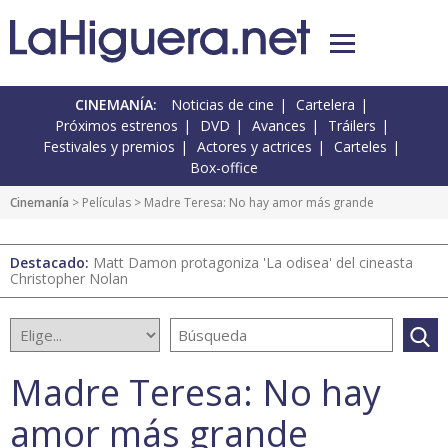
CINEMANÍA:
Noticias de cine
Cartelera
Próximos estrenos
DVD
Avances
Tráilers
Festivales y premios
Actores y actrices
Carteles
Box-office
Cinemanía
> Películas > Madre Teresa: No hay amor más grande
Destacado:
Matt Damon protagoniza 'La odisea' del cineasta
Christopher Nolan
Madre Teresa: No hay
amor más grande