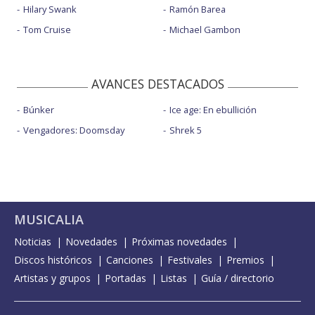
Hilary Swank
Ramón Barea
Tom Cruise
Michael Gambon
AVANCES DESTACADOS
Búnker
Ice age: En ebullición
Vengadores: Doomsday
Shrek 5
MUSICALIA
Noticias
Novedades
Próximas novedades
Discos históricos
Canciones
Festivales
Premios
Artistas y grupos
Portadas
Listas
Guía / directorio