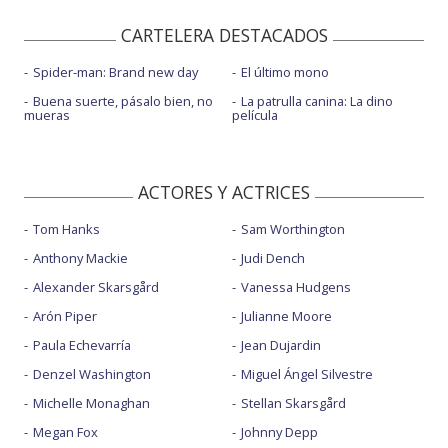
CARTELERA DESTACADOS
Spider-man: Brand new day
El último mono
Buena suerte, pásalo bien, no
La patrulla canina: La dino
mueras
película
ACTORES Y ACTRICES
Tom Hanks
Sam Worthington
Anthony Mackie
Judi Dench
Alexander Skarsgård
Vanessa Hudgens
Arón Piper
Julianne Moore
Paula Echevarría
Jean Dujardin
Denzel Washington
Miguel Ángel Silvestre
Michelle Monaghan
Stellan Skarsgård
Megan Fox
Johnny Depp