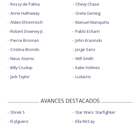
Rossy de Palma
Chevy Chase
Anne Hathaway
Greta Gerwig
Alden Ehrenreich
Manuel Manquiña
Robert Downey Jr.
Pablo Echarri
Pierce Brosnan
John Krasinski
Cristina Brondo
Jorge Sanz
Neus Asensi
Will Smith
Billy Crudup
Katie Holmes
Jack Taylor
Ludacris
AVANCES DESTACADOS
Shrek 5
Star Wars: Starfighter
El jilguero
Ella McCay