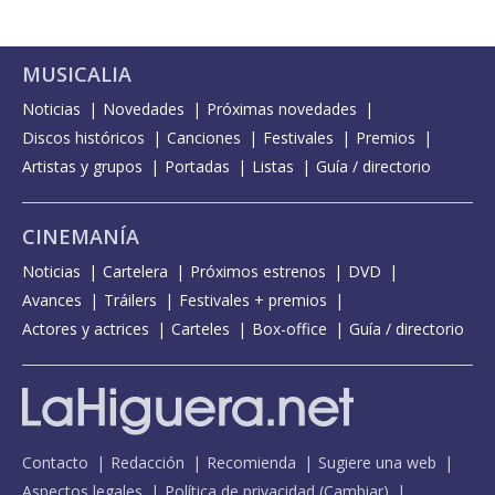
MUSICALIA
Noticias
Novedades
Próximas novedades
Discos históricos
Canciones
Festivales
Premios
Artistas y grupos
Portadas
Listas
Guía / directorio
CINEMANÍA
Noticias
Cartelera
Próximos estrenos
DVD
Avances
Tráilers
Festivales + premios
Actores y actrices
Carteles
Box-office
Guía / directorio
Contacto
Redacción
Recomienda
Sugiere una web
Aspectos legales
Política de privacidad
(
Cambiar
)