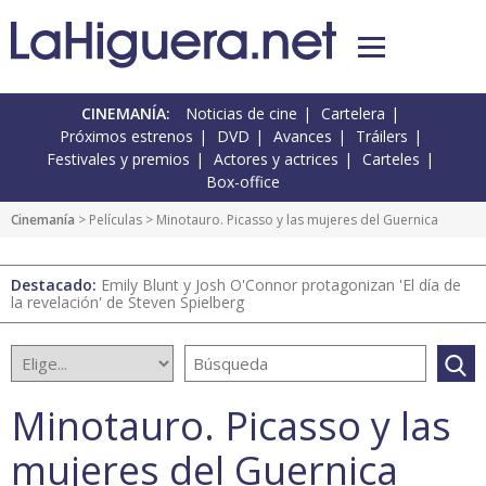
CINEMANÍA:
Noticias de cine
Cartelera
Próximos estrenos
DVD
Avances
Tráilers
Festivales y premios
Actores y actrices
Carteles
Box-office
Cinemanía
> Películas > Minotauro. Picasso y las mujeres del Guernica
Destacado:
Emily Blunt y Josh O'Connor protagonizan 'El día de
la revelación' de Steven Spielberg
Minotauro. Picasso y las
mujeres del Guernica