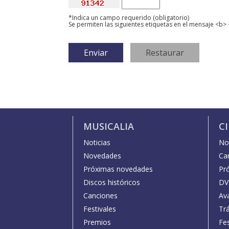
*Indica un campo requerido (obligatorio)
Se permiten las siguientes etiquetas en el mensaje <b> 
MUSICALIA
C
Noticias
Not
Novedades
Car
Próximas novedades
Pr
Discos históricos
DV
Canciones
Av
Festivales
Trá
Premios
Fe