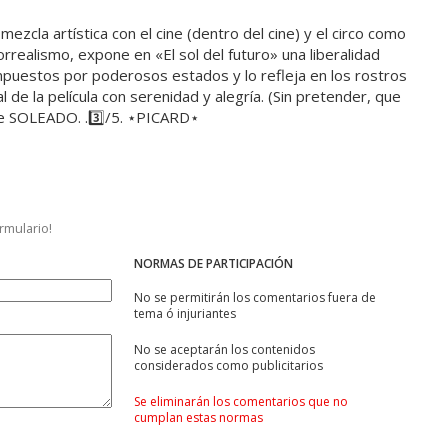
ezcla artística con el cine (dentro del cine) y el circo como
orrealismo, expone en «El sol del futuro» una liberalidad
mpuestos por poderosos estados y lo refleja en los rostros
al de la película con serenidad y alegría. (Sin pretender, que
lme SOLEADO. .3️⃣/5. ⋆PICARD⋆
ormulario!
NORMAS DE PARTICIPACIÓN
No se permitirán los comentarios fuera de
tema ó injuriantes
No se aceptarán los contenidos
considerados como publicitarios
Se eliminarán los comentarios que no
cumplan estas normas