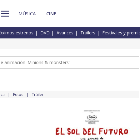
MÚSICA
CINE
óximos estrenos
DVD
Avances
Tráilers
Festivales y premi
a de animación 'Minions & monsters'
ica
Fotos
Tráiler