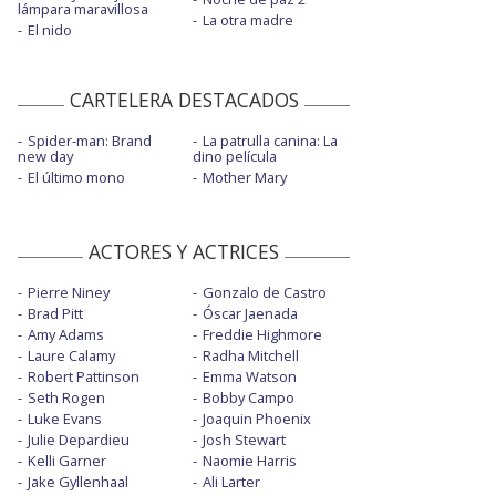
lámpara maravillosa
La otra madre
El nido
CARTELERA DESTACADOS
Spider-man: Brand
La patrulla canina: La
new day
dino película
El último mono
Mother Mary
ACTORES Y ACTRICES
Pierre Niney
Gonzalo de Castro
Brad Pitt
Óscar Jaenada
Amy Adams
Freddie Highmore
Laure Calamy
Radha Mitchell
Robert Pattinson
Emma Watson
Seth Rogen
Bobby Campo
Luke Evans
Joaquin Phoenix
Julie Depardieu
Josh Stewart
Kelli Garner
Naomie Harris
Jake Gyllenhaal
Ali Larter