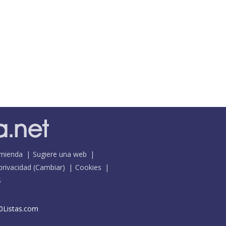
mienda
Sugiere una web
 privacidad
(
Cambiar
)
Cookies
S
0Listas.com