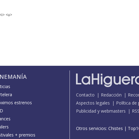
<i> <u>
INEMANÍA
icias
telera
Contacto
Redacción
Reco
óximos estrenos
Aspectos legales
Política de
D
Publicidad y webmasters
RS
ances
ilers
Otros servicios:
Chistes
|
Top1
stivales + premios