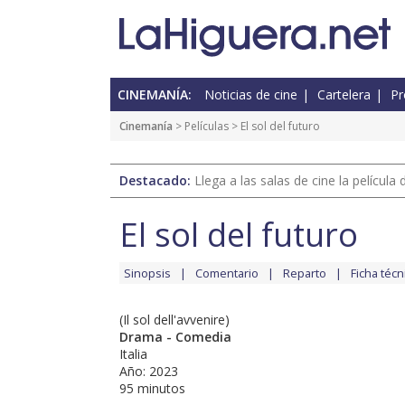
CINEMANÍA:
Noticias de cine
Cartelera
Pr
Cinemanía
> Películas > El sol del futuro
Destacado:
Llega a las salas de cine la películ
El sol del futuro
Sinopsis
Comentario
Reparto
Ficha técn
(Il sol dell'avvenire)
Drama - Comedia
Italia
Año: 2023
95 minutos