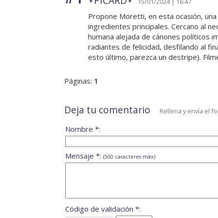
⋆PICARD⋆
15/01/2024 | 16:47
Propone Moretti, en esta ocasión, una m
ingredientes principales. Cercano al ne
humana alejada de cánones políticos i
radiantes de felicidad, desfilando al fin
esto último, parezca un destripe). Fi
Páginas:
1
Deja tu comentario
Rellena y envía el f
Nombre *:
Mensaje *:
(500 caracteres máx)
Código de validación *: