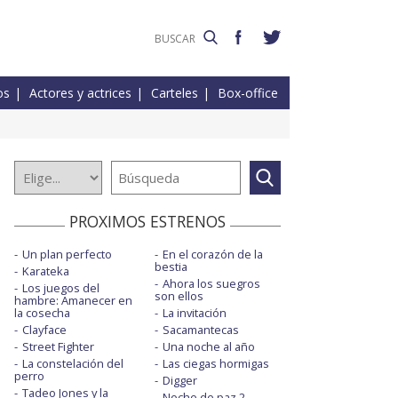
os
Actores y actrices
Carteles
Box-office
PROXIMOS ESTRENOS
Un plan perfecto
En el corazón de la
bestia
Karateka
Ahora los suegros
Los juegos del
son ellos
hambre: Amanecer en
la cosecha
La invitación
Clayface
Sacamantecas
Street Fighter
Una noche al año
La constelación del
Las ciegas hormigas
perro
Digger
Tadeo Jones y la
Noche de paz 2