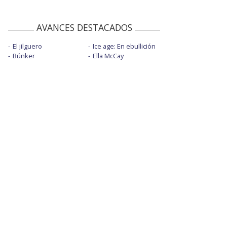
AVANCES DESTACADOS
El jilguero
Ice age: En ebullición
Búnker
Ella McCay