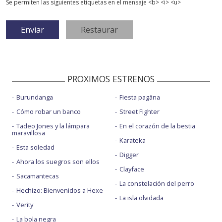
Se permiten las siguientes etiquetas en el mensaje <b> <i> <u>
PROXIMOS ESTRENOS
Burundanga
Fiesta pagäna
Cómo robar un banco
Street Fighter
Tadeo Jones y la lámpara
En el corazón de la bestia
maravillosa
Karateka
Esta soledad
Digger
Ahora los suegros son ellos
Clayface
Sacamantecas
La constelación del perro
Hechizo: Bienvenidos a Hexe
La isla olvidada
Verity
La bola negra