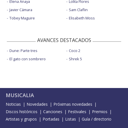
Elena Anaya
Lolita Flores
Javier Cámara
Sam Claflin
Tobey Maguire
Elisabeth Moss
AVANCES DESTACADOS
Dune: Parte tres
Coco 2
El gato con sombrero
Shrek 5
MUSICALIA
Noticias
Novedades
Próximas novedades
Discos históricos
Canciones
Festivales
Premios
Artistas y grupos
Portadas
Listas
Guía / directorio