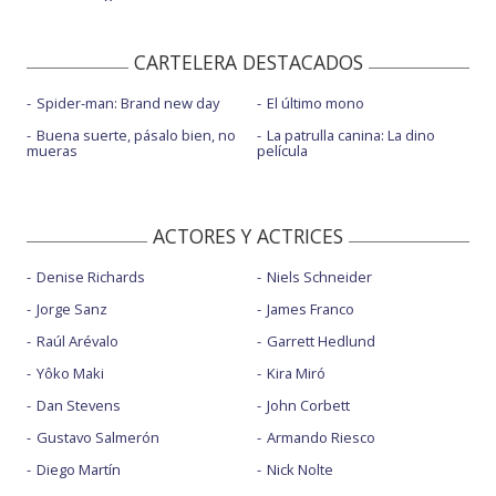
CARTELERA DESTACADOS
Spider-man: Brand new day
El último mono
Buena suerte, pásalo bien, no
La patrulla canina: La dino
mueras
película
ACTORES Y ACTRICES
Denise Richards
Niels Schneider
Jorge Sanz
James Franco
Raúl Arévalo
Garrett Hedlund
Yôko Maki
Kira Miró
Dan Stevens
John Corbett
Gustavo Salmerón
Armando Riesco
Diego Martín
Nick Nolte