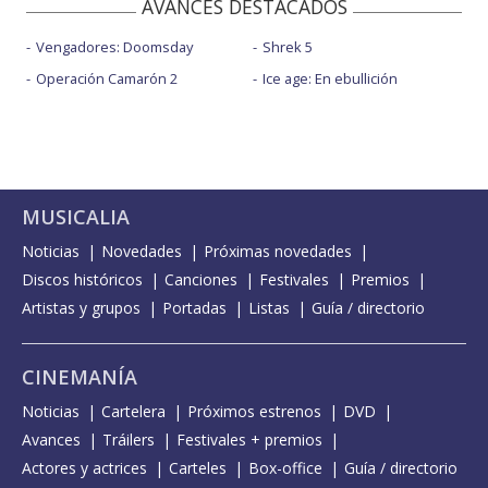
AVANCES DESTACADOS
Vengadores: Doomsday
Shrek 5
Operación Camarón 2
Ice age: En ebullición
MUSICALIA
Noticias
Novedades
Próximas novedades
Discos históricos
Canciones
Festivales
Premios
Artistas y grupos
Portadas
Listas
Guía / directorio
CINEMANÍA
Noticias
Cartelera
Próximos estrenos
DVD
Avances
Tráilers
Festivales + premios
Actores y actrices
Carteles
Box-office
Guía / directorio