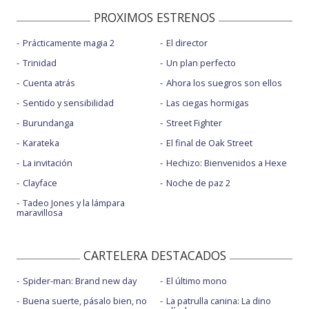
PROXIMOS ESTRENOS
Prácticamente magia 2
El director
Trinidad
Un plan perfecto
Cuenta atrás
Ahora los suegros son ellos
Sentido y sensibilidad
Las ciegas hormigas
Burundanga
Street Fighter
Karateka
El final de Oak Street
La invitación
Hechizo: Bienvenidos a Hexe
Clayface
Noche de paz 2
Tadeo Jones y la lámpara
maravillosa
CARTELERA DESTACADOS
Spider-man: Brand new day
El último mono
Buena suerte, pásalo bien, no
La patrulla canina: La dino