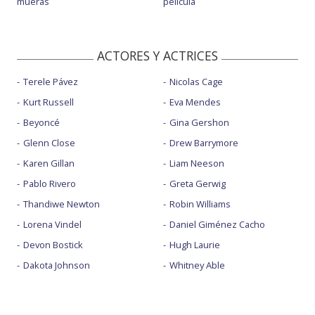
mueras
película
ACTORES Y ACTRICES
Terele Pávez
Nicolas Cage
Kurt Russell
Eva Mendes
Beyoncé
Gina Gershon
Glenn Close
Drew Barrymore
Karen Gillan
Liam Neeson
Pablo Rivero
Greta Gerwig
Thandiwe Newton
Robin Williams
Lorena Vindel
Daniel Giménez Cacho
Devon Bostick
Hugh Laurie
Dakota Johnson
Whitney Able