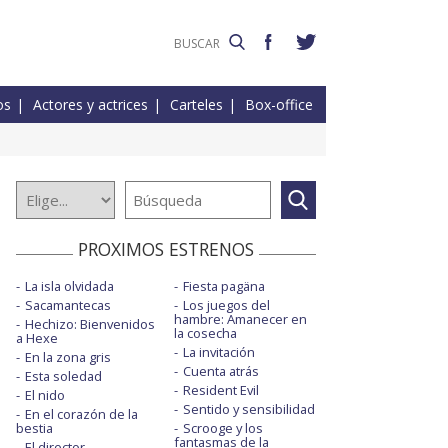
os
Actores y actrices
Carteles
Box-office
PROXIMOS ESTRENOS
La isla olvidada
Fiesta pagäna
Sacamantecas
Los juegos del
hambre: Amanecer en
Hechizo: Bienvenidos
la cosecha
a Hexe
La invitación
En la zona gris
Cuenta atrás
Esta soledad
Resident Evil
El nido
Sentido y sensibilidad
En el corazón de la
bestia
Scrooge y los
fantasmas de la
El director