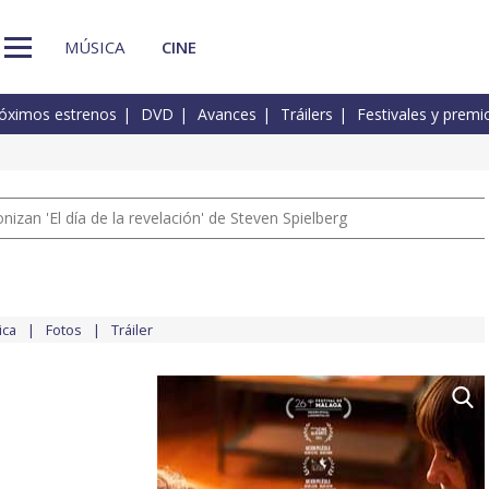
MÚSICA
CINE
óximos estrenos
DVD
Avances
Tráilers
Festivales y premi
izan 'El día de la revelación' de Steven Spielberg
ica
Fotos
Tráiler