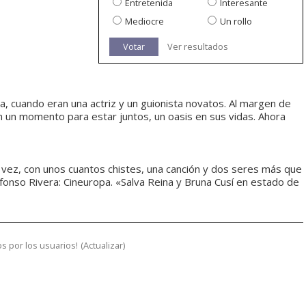
Entretenida
Interesante
Mediocre
Un rollo
Votar
Ver resultados
 cuando eran una actriz y un guionista novatos. Al margen de
n un momento para estar juntos, un oasis en sus vidas. Ahora
 vez, con unos cuantos chistes, una canción y dos seres más que
fonso Rivera: Cineuropa. «Salva Reina y Bruna Cusí en estado de
s por los usuarios!
(
Actualizar
)