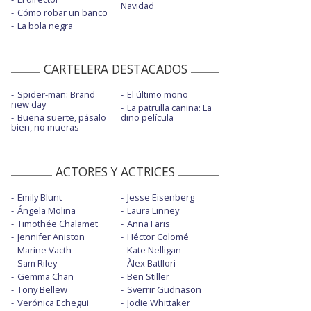
Navidad
Cómo robar un banco
La bola negra
CARTELERA DESTACADOS
Spider-man: Brand
El último mono
new day
La patrulla canina: La
Buena suerte, pásalo
dino película
bien, no mueras
ACTORES Y ACTRICES
Emily Blunt
Jesse Eisenberg
Ángela Molina
Laura Linney
Timothée Chalamet
Anna Faris
Jennifer Aniston
Héctor Colomé
Marine Vacth
Kate Nelligan
Sam Riley
Àlex Batllori
Gemma Chan
Ben Stiller
Tony Bellew
Sverrir Gudnason
Verónica Echegui
Jodie Whittaker