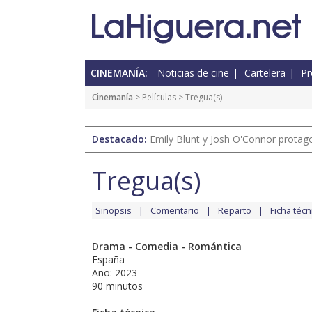
CINEMANÍA:
Noticias de cine
Cartelera
Pr
Cinemanía
> Películas > Tregua(s)
Destacado:
Emily Blunt y Josh O'Connor protagon
Tregua(s)
Sinopsis
Comentario
Reparto
Ficha técn
Drama - Comedia - Romántica
España
Año: 2023
90 minutos