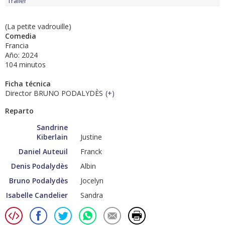
Tráiler
(La petite vadrouille)
Comedia
Francia
Año: 2024
104 minutos
Ficha técnica
Director BRUNO PODALYDÈS
(
+
)
Reparto
Sandrine
Kiberlain
Justine
Daniel Auteuil
Franck
Denis Podalydès
Albin
Bruno Podalydès
Jocelyn
Isabelle Candelier
Sandra