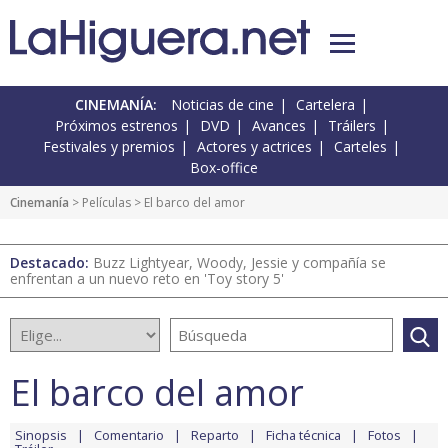
CINEMANÍA:
Noticias de cine
Cartelera
Próximos estrenos
DVD
Avances
Tráilers
Festivales y premios
Actores y actrices
Carteles
Box-office
Cinemanía
> Películas > El barco del amor
Destacado:
Buzz Lightyear, Woody, Jessie y compañía se
enfrentan a un nuevo reto en 'Toy story 5'
El barco del amor
Sinopsis
Comentario
Reparto
Ficha técnica
Fotos