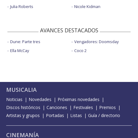
Julia Roberts
Nicole Kidman
AVANCES DESTACADOS
Dune: Parte tres
Vengadores: Doomsday
Ella McCay
Coco 2
MUSICALIA
Noticias
Novedades
Próximas novedades
Discos históricos
Canciones
Festivales
Premios
Artistas y grupos
Portadas
Listas
Guía / directorio
CINEMANÍA