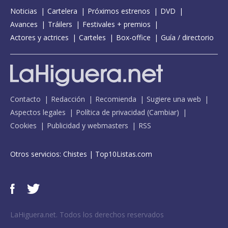
Noticias
Cartelera
Próximos estrenos
DVD
Avances
Tráilers
Festivales + premios
Actores y actrices
Carteles
Box-office
Guía / directorio
Contacto
Redacción
Recomienda
Sugiere una web
Aspectos legales
Política de privacidad
(
Cambiar
)
Cookies
Publicidad y webmasters
RSS
Otros servicios:
Chistes
|
Top10Listas.com
LaHiguera.net. Todos los derechos reservados