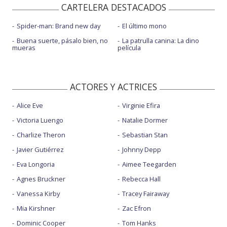
CARTELERA DESTACADOS
Spider-man: Brand new day
El último mono
Buena suerte, pásalo bien, no
La patrulla canina: La dino
mueras
película
ACTORES Y ACTRICES
Alice Eve
Virginie Efira
Victoria Luengo
Natalie Dormer
Charlize Theron
Sebastian Stan
Javier Gutiérrez
Johnny Depp
Eva Longoria
Aimee Teegarden
Agnes Bruckner
Rebecca Hall
Vanessa Kirby
Tracey Fairaway
Mia Kirshner
Zac Efron
Dominic Cooper
Tom Hanks