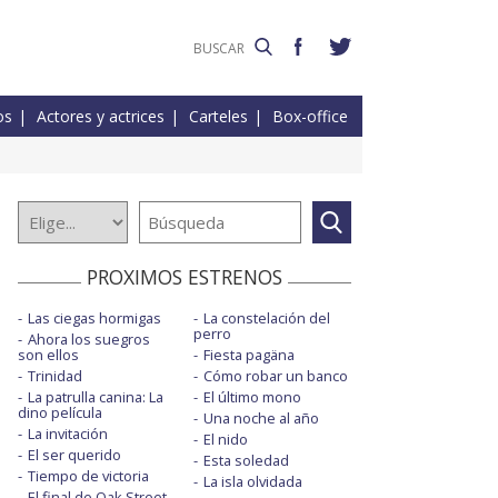
os
Actores y actrices
Carteles
Box-office
PROXIMOS ESTRENOS
Las ciegas hormigas
La constelación del
perro
Ahora los suegros
son ellos
Fiesta pagäna
Trinidad
Cómo robar un banco
La patrulla canina: La
El último mono
dino película
Una noche al año
La invitación
El nido
El ser querido
Esta soledad
Tiempo de victoria
La isla olvidada
El final de Oak Street