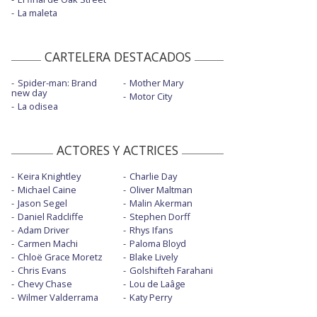
La maleta
CARTELERA DESTACADOS
Spider-man: Brand
Mother Mary
new day
Motor City
La odisea
ACTORES Y ACTRICES
Keira Knightley
Charlie Day
Michael Caine
Oliver Maltman
Jason Segel
Malin Akerman
Daniel Radcliffe
Stephen Dorff
Adam Driver
Rhys Ifans
Carmen Machi
Paloma Bloyd
Chloë Grace Moretz
Blake Lively
Chris Evans
Golshifteh Farahani
Chevy Chase
Lou de Laâge
Wilmer Valderrama
Katy Perry