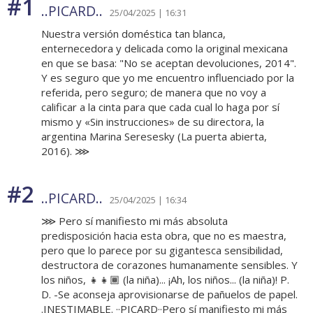
#1
..PICARD..
25/04/2025 | 16:31
Nuestra versión doméstica tan blanca,
enternecedora y delicada como la original mexicana
en que se basa: "No se aceptan devoluciones, 2014".
Y es seguro que yo me encuentro influenciado por la
referida, pero seguro; de manera que no voy a
calificar a la cinta para que cada cual lo haga por sí
mismo y «Sin instrucciones» de su directora, la
argentina Marina Seresesky (La puerta abierta,
2016). ⋙
#2
..PICARD..
25/04/2025 | 16:34
⋙ Pero sí manifiesto mi más absoluta
predisposición hacia esta obra, que no es maestra,
pero que lo parece por su gigantesca sensibilidad,
destructora de corazones humanamente sensibles. Y
los niños, 👧👧🏾 (la niña)... ¡Ah, los niños... (la niña)! P.
D. -Se aconseja aprovisionarse de pañuelos de papel.
.INESTIMABLE. ··PICARD··Pero sí manifiesto mi más