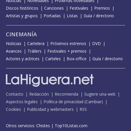
Noticias
Novedades
Próximas novedades
Discos históricos
Canciones
Festivales
Premios
Artistas y grupos
Portadas
Listas
Guía / directorio
CINEMANÍA
Noticias
Cartelera
Próximos estrenos
DVD
Avances
Tráilers
Festivales + premios
Actores y actrices
Carteles
Box-office
Guía / directorio
Contacto
Redacción
Recomienda
Sugiere una web
Aspectos legales
Política de privacidad
(
Cambiar
)
Cookies
Publicidad y webmasters
RSS
Otros servicios:
Chistes
|
Top10Listas.com