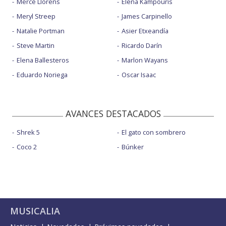
Mercé Llorens
Elena Kampouris
Meryl Streep
James Carpinello
Natalie Portman
Asier Etxeandía
Steve Martin
Ricardo Darín
Elena Ballesteros
Marlon Wayans
Eduardo Noriega
Oscar Isaac
AVANCES DESTACADOS
Shrek 5
El gato con sombrero
Coco 2
Búnker
MUSICALIA