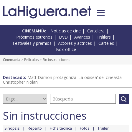
CINEMANÍA:
Noticias de cine
Cartelera
Próximos estrenos
DVD
Avances
Tráilers
Festivales y premios
Actores y actrices
Carteles
Box-office
Cinemanía
> Películas > Sin instrucciones
Destacado:
Matt Damon protagoniza 'La odisea' del cineasta
Christopher Nolan
Sin instrucciones
Sinopsis
Reparto
Ficha técnica
Fotos
Tráiler