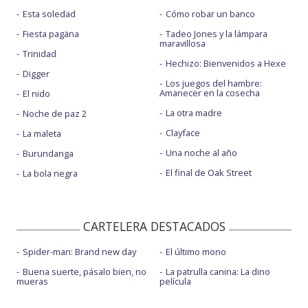
Esta soledad
Cómo robar un banco
Fiesta pagäna
Tadeo Jones y la lámpara
maravillosa
Trinidad
Hechizo: Bienvenidos a Hexe
Digger
Los juegos del hambre:
Amanecer en la cosecha
El nido
La otra madre
Noche de paz 2
Clayface
La maleta
Una noche al año
Burundanga
El final de Oak Street
La bola negra
CARTELERA DESTACADOS
Spider-man: Brand new day
El último mono
Buena suerte, pásalo bien, no
La patrulla canina: La dino
mueras
película