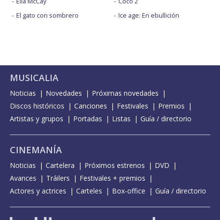
Ella McCay
Coco 2
El gato con sombrero
Ice age: En ebullición
MUSICALIA
Noticias
Novedades
Próximas novedades
Discos históricos
Canciones
Festivales
Premios
Artistas y grupos
Portadas
Listas
Guía / directorio
CINEMANÍA
Noticias
Cartelera
Próximos estrenos
DVD
Avances
Tráilers
Festivales + premios
Actores y actrices
Carteles
Box-office
Guía / directorio