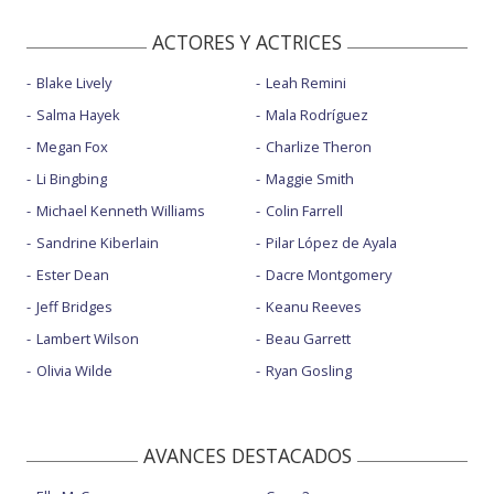
ACTORES Y ACTRICES
Blake Lively
Leah Remini
Salma Hayek
Mala Rodríguez
Megan Fox
Charlize Theron
Li Bingbing
Maggie Smith
Michael Kenneth Williams
Colin Farrell
Sandrine Kiberlain
Pilar López de Ayala
Ester Dean
Dacre Montgomery
Jeff Bridges
Keanu Reeves
Lambert Wilson
Beau Garrett
Olivia Wilde
Ryan Gosling
AVANCES DESTACADOS