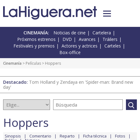
CINEMANÍA:
Noticias de cine
Cartelera
Próximos estrenos
DVD
Avances
Tráilers
Festivales y premios
Actores y actrices
Carteles
Box-office
Cinemanía
> Películas > Hoppers
Destacado:
Tom Holland y Zendaya en 'Spider-man: Brand new
day'
Hoppers
Sinopsis
Comentario
Reparto
Ficha técnica
Fotos