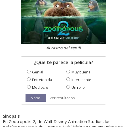
Al rastro del reptil
¿Qué te parece la película?
Genial
Muy buena
Entretenida
Interesante
Mediocre
Un rollo
Votar
Ver resultados
Sinopsis
En Zootrópolis 2, de Walt Disney Animation Studios, los
policías novatos Judy Hopps y Nick Wilde se ven envueltos en