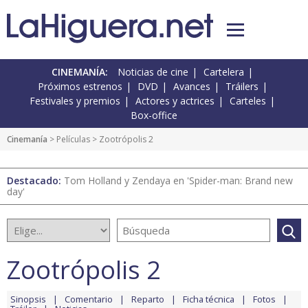
CINEMANÍA:
Noticias de cine
Cartelera
Próximos estrenos
DVD
Avances
Tráilers
Festivales y premios
Actores y actrices
Carteles
Box-office
Cinemanía
> Películas > Zootrópolis 2
Destacado:
Tom Holland y Zendaya en 'Spider-man: Brand new
day'
Zootrópolis 2
Sinopsis
Comentario
Reparto
Ficha técnica
Fotos