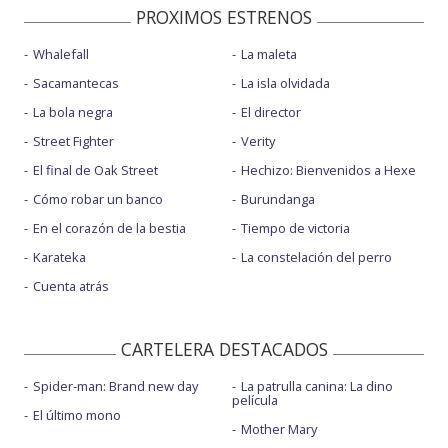
PROXIMOS ESTRENOS
Whalefall
La maleta
Sacamantecas
La isla olvidada
La bola negra
El director
Street Fighter
Verity
El final de Oak Street
Hechizo: Bienvenidos a Hexe
Cómo robar un banco
Burundanga
En el corazón de la bestia
Tiempo de victoria
Karateka
La constelación del perro
Cuenta atrás
CARTELERA DESTACADOS
Spider-man: Brand new day
La patrulla canina: La dino
película
El último mono
Mother Mary