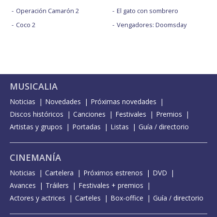
Operación Camarón 2
El gato con sombrero
Coco 2
Vengadores: Doomsday
MUSICALIA
Noticias
Novedades
Próximas novedades
Discos históricos
Canciones
Festivales
Premios
Artistas y grupos
Portadas
Listas
Guía / directorio
CINEMANÍA
Noticias
Cartelera
Próximos estrenos
DVD
Avances
Tráilers
Festivales + premios
Actores y actrices
Carteles
Box-office
Guía / directorio