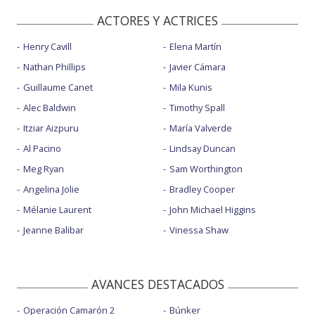
ACTORES Y ACTRICES
Henry Cavill
Elena Martín
Nathan Phillips
Javier Cámara
Guillaume Canet
Mila Kunis
Alec Baldwin
Timothy Spall
Itziar Aizpuru
María Valverde
Al Pacino
Lindsay Duncan
Meg Ryan
Sam Worthington
Angelina Jolie
Bradley Cooper
Mélanie Laurent
John Michael Higgins
Jeanne Balibar
Vinessa Shaw
AVANCES DESTACADOS
Operación Camarón 2
Búnker