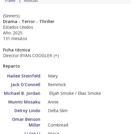
Tráiler
Noticias
(Sinners)
Drama - Terror - Thriller
Estados Unidos
Año: 2025
131 minutos
Ficha técnica
Director RYAN COOGLER
(
+
)
Reparto
Hailee Steinfeld
Mary
Jack O'Connell
Remmick
Michael B. Jordan
Elijah Smoke / Elias Smoke
Wunmi Mosaku
Annie
Delroy Lindo
Delta Slim
Omar Benson
Miller
Cornbread
Li Jun Li
Grace