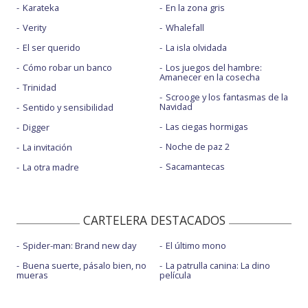
Karateka
En la zona gris
Verity
Whalefall
El ser querido
La isla olvidada
Cómo robar un banco
Los juegos del hambre:
Amanecer en la cosecha
Trinidad
Scrooge y los fantasmas de la
Navidad
Sentido y sensibilidad
Las ciegas hormigas
Digger
Noche de paz 2
La invitación
Sacamantecas
La otra madre
CARTELERA DESTACADOS
Spider-man: Brand new day
El último mono
Buena suerte, pásalo bien, no
La patrulla canina: La dino
mueras
película