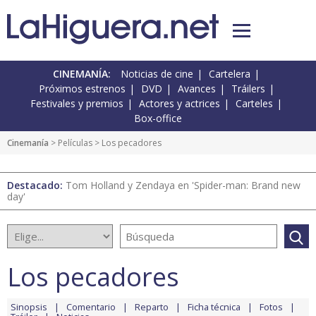
CINEMANÍA:
Noticias de cine
Cartelera
Próximos estrenos
DVD
Avances
Tráilers
Festivales y premios
Actores y actrices
Carteles
Box-office
Cinemanía
> Películas > Los pecadores
Destacado:
Tom Holland y Zendaya en 'Spider-man: Brand new
day'
Los pecadores
Sinopsis
Comentario
Reparto
Ficha técnica
Fotos