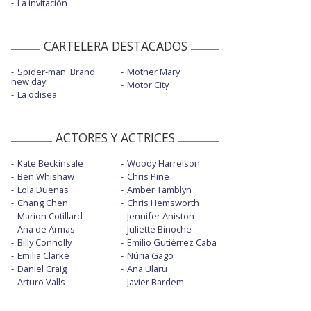
La invitación
CARTELERA DESTACADOS
Spider-man: Brand
Mother Mary
new day
Motor City
La odisea
ACTORES Y ACTRICES
Kate Beckinsale
Woody Harrelson
Ben Whishaw
Chris Pine
Lola Dueñas
Amber Tamblyn
Chang Chen
Chris Hemsworth
Marion Cotillard
Jennifer Aniston
Ana de Armas
Juliette Binoche
Billy Connolly
Emilio Gutiérrez Caba
Emilia Clarke
Núria Gago
Daniel Craig
Ana Ularu
Arturo Valls
Javier Bardem