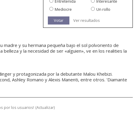
Entretenida
Interesante
Mediocre
Un rollo
Votar
Ver resultados
 su madre y su hermana pequeña bajo el sol polvoriento de
a belleza y la necesidad de ser «alguien», ve en los realities la
dinger y protagonizada por la debutante Malou Khebizi.
scond, Ashley Romano y Alexis Manenti, entre otros. 'Diamante
s por los usuarios!
(
Actualizar
)