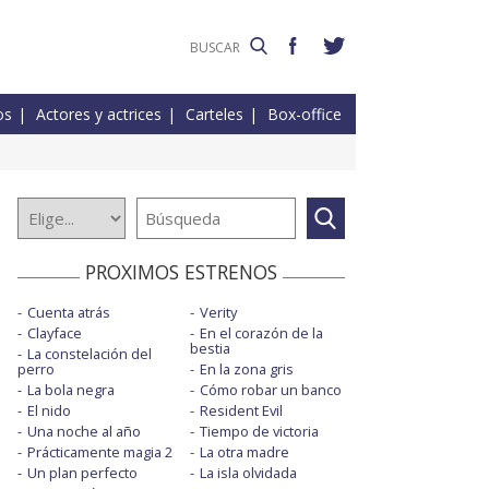
os
Actores y actrices
Carteles
Box-office
PROXIMOS ESTRENOS
Cuenta atrás
Verity
Clayface
En el corazón de la
bestia
La constelación del
perro
En la zona gris
La bola negra
Cómo robar un banco
El nido
Resident Evil
Una noche al año
Tiempo de victoria
Prácticamente magia 2
La otra madre
Un plan perfecto
La isla olvidada