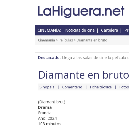
CINEMANÍA:
Noticias de cine
Cartelera
Pr
Cinemanía
> Películas > Diamante en bruto
Destacado:
Llega a las salas de cine la películ
Diamante en brut
Sinopsis
Comentario
Ficha técnica
Fotos
(Diamant brut)
Drama
Francia
Año: 2024
103 minutos