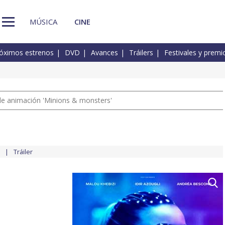
MÚSICA
CINE
óximos estrenos
DVD
Avances
Tráilers
Festivales y premi
a de animación 'Minions & monsters'
o
Tráiler