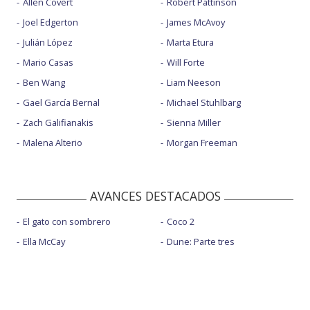
Allen Covert
Robert Pattinson
Joel Edgerton
James McAvoy
Julián López
Marta Etura
Mario Casas
Will Forte
Ben Wang
Liam Neeson
Gael García Bernal
Michael Stuhlbarg
Zach Galifianakis
Sienna Miller
Malena Alterio
Morgan Freeman
AVANCES DESTACADOS
El gato con sombrero
Coco 2
Ella McCay
Dune: Parte tres