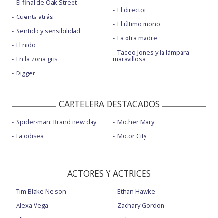
El final de Oak Street
El director
Cuenta atrás
El último mono
Sentido y sensibilidad
La otra madre
El nido
Tadeo Jones y la lámpara
En la zona gris
maravillosa
Digger
CARTELERA DESTACADOS
Spider-man: Brand new day
Mother Mary
La odisea
Motor City
ACTORES Y ACTRICES
Tim Blake Nelson
Ethan Hawke
Alexa Vega
Zachary Gordon