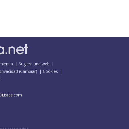
mienda
Sugiere una web
 privacidad
(
Cambiar
)
Cookies
S
0Listas.com