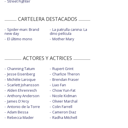
Street Fighter
CARTELERA DESTACADOS
Spider-man: Brand
La patrulla canina: La
new day
dino película
El último mono
Mother Mary
ACTORES Y ACTRICES
Channing Tatum
Rupert Grint
Jesse Eisenberg
Charlize Theron
Michèle Laroque
Brendan Fraser
Scarlett Johansson
Liao Fan
Alden Ehrenreich
Chow Yun-Fat
Anthony Anderson
Nicole Kidman
James D'Arcy
Olivier Marchal
Antonio de la Torre
Colin Farrell
Adam Bessa
Cameron Diaz
Rebecca Mader
Radha Mitchell