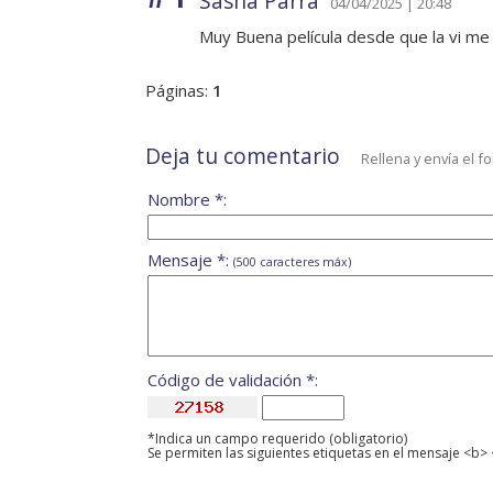
Sasha Parra
04/04/2025 | 20:48
Muy Buena película desde que la vi me g
Páginas:
1
Deja tu comentario
Rellena y envía el f
Nombre *:
Mensaje *:
(500 caracteres máx)
Código de validación *:
*Indica un campo requerido (obligatorio)
Se permiten las siguientes etiquetas en el mensaje <b> 