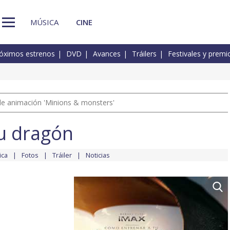
MÚSICA
CINE
óximos estrenos
DVD
Avances
Tráilers
Festivales y premi
a de animación 'Minions & monsters'
u dragón
ica
Fotos
Tráiler
Noticias