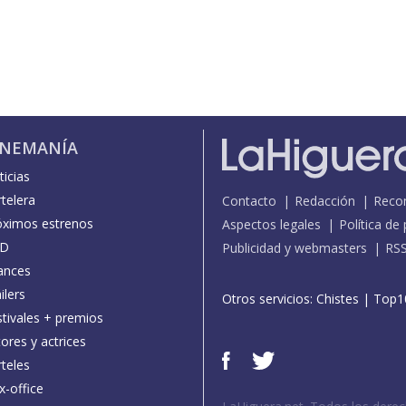
INEMANÍA
icias
telera
Contacto
Redacción
Reco
óximos estrenos
Aspectos legales
Política de
D
Publicidad y webmasters
RS
ances
ilers
Otros servicios:
Chistes
|
Top1
stivales + premios
ores y actrices
teles
x-office