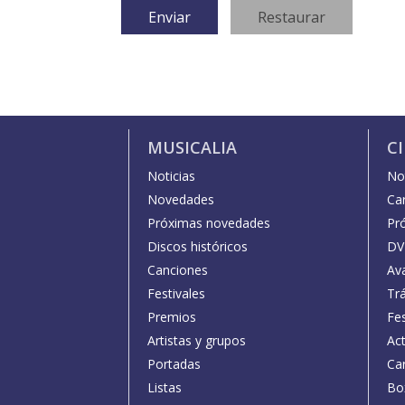
MUSICALIA
C
Noticias
Not
Novedades
Car
Próximas novedades
Pr
Discos históricos
DV
Canciones
Av
Festivales
Trá
Premios
Fe
Artistas y grupos
Act
Portadas
Car
Listas
Bo