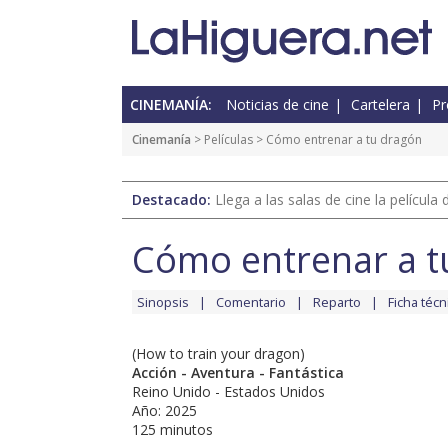
CINEMANÍA:
Noticias de cine
Cartelera
Pr
Cinemanía
> Películas > Cómo entrenar a tu dragón
Destacado:
Llega a las salas de cine la películ
Cómo entrenar a t
Sinopsis
Comentario
Reparto
Ficha técn
(How to train your dragon)
Acción - Aventura - Fantástica
Reino Unido - Estados Unidos
Año: 2025
125 minutos