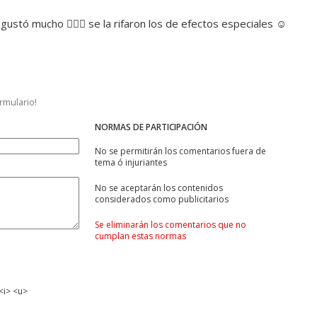
ustó mucho 👍🏼😀 se la rifaron los de efectos especiales ☺️
ormulario!
NORMAS DE PARTICIPACIÓN
No se permitirán los comentarios fuera de
tema ó injuriantes
No se aceptarán los contenidos
considerados como publicitarios
Se eliminarán los comentarios que no
cumplan estas normas
<i> <u>