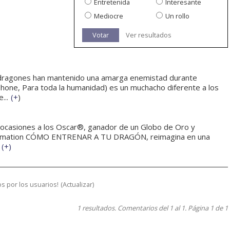
Entretenida
Interesante
Mediocre
Un rollo
Votar
Ver resultados
y dragones han mantenido una amarga enemistad durante
ne, Para toda la humanidad) es un muchacho diferente a los
...
(
+
)
ocasiones a los Oscar®, ganador de un Globo de Oro y
 Animation CÓMO ENTRENAR A TU DRAGÓN, reimagina en una
(
+
)
s por los usuarios!
(
Actualizar
)
1 resultados. Comentarios del 1 al 1. Página 1 de 1