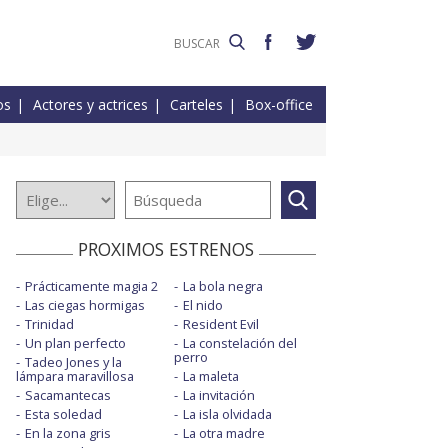
os
Actores y actrices
Carteles
Box-office
PROXIMOS ESTRENOS
Prácticamente magia 2
La bola negra
Las ciegas hormigas
El nido
Trinidad
Resident Evil
Un plan perfecto
La constelación del
perro
Tadeo Jones y la
lámpara maravillosa
La maleta
Sacamantecas
La invitación
Esta soledad
La isla olvidada
En la zona gris
La otra madre