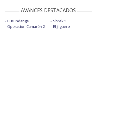
AVANCES DESTACADOS
Burundanga
Shrek 5
Operación Camarón 2
El jilguero