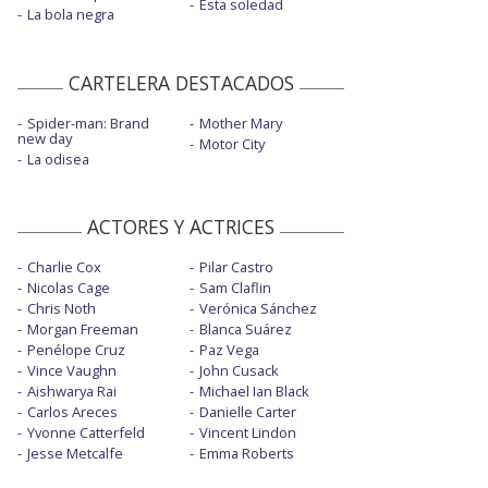
Esta soledad
La bola negra
CARTELERA DESTACADOS
Spider-man: Brand
Mother Mary
new day
Motor City
La odisea
ACTORES Y ACTRICES
Charlie Cox
Pilar Castro
Nicolas Cage
Sam Claflin
Chris Noth
Verónica Sánchez
Morgan Freeman
Blanca Suárez
Penélope Cruz
Paz Vega
Vince Vaughn
John Cusack
Aishwarya Rai
Michael Ian Black
Carlos Areces
Danielle Carter
Yvonne Catterfeld
Vincent Lindon
Jesse Metcalfe
Emma Roberts