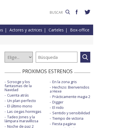
os
Actores y actrices
Carteles
Box-office
PROXIMOS ESTRENOS
Scrooge y los
En la zona gris
fantasmas de la
Hechizo: Bienvenidos
Navidad
a Hexe
Cuenta atrás
Prácticamente magia 2
Un plan perfecto
Digger
El último mono
El nido
Las ciegas hormigas
Sentido y sensibilidad
Tadeo Jones y la
Tiempo de victoria
lámpara maravillosa
Fiesta pagäna
Noche de paz 2