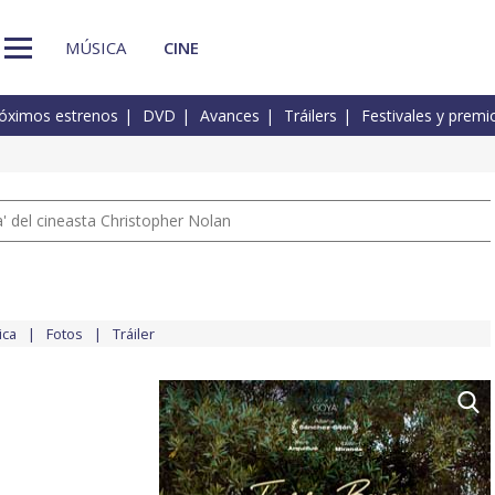
MÚSICA
CINE
óximos estrenos
DVD
Avances
Tráilers
Festivales y premi
 del cineasta Christopher Nolan
ica
Fotos
Tráiler