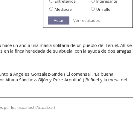
Entretenida
Interesante
Mediocre
Un rollo
Votar
Ver resultados
 hace un año a una masía solitaria de un pueblo de Teruel. Allí se
s en la finca heredada de su abuela, con la ayuda de dos amigas
unto a Ángeles González-Sinde ('El comensal', 'La buena
or Aitana Sánchez-Gijón y Pere Arquillué ('Buñuel y la mesa del
s por los usuarios!
(
Actualizar
)