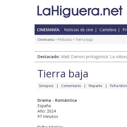
CINEMANÍA:
Noticias de cine
Cartelera
Pr
Cinemanía
> Películas > Tierra baja
Destacado:
Matt Damon protagoniza 'La odisea'
Tierra baja
Sinopsis
Comentario
Reparto
Ficha técn
Drama - Romántica
España
Año: 2024
97 minutos