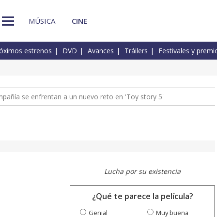
MÚSICA
CINE
óximos estrenos
DVD
Avances
Tráilers
Festivales y premi
pañía se enfrentan a un nuevo reto en 'Toy story 5'
Lucha por su existencia
¿Qué te parece la película?
Genial
Muy buena