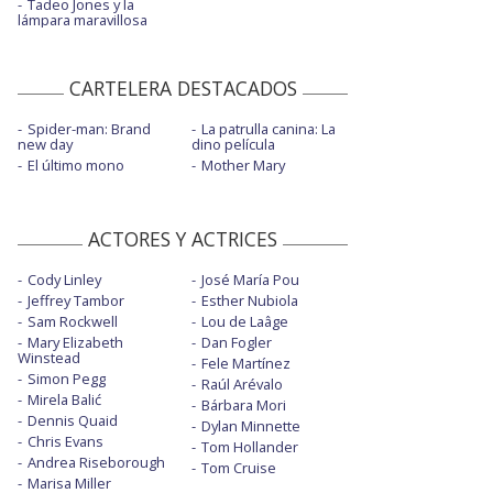
Tadeo Jones y la
lámpara maravillosa
CARTELERA DESTACADOS
Spider-man: Brand
La patrulla canina: La
new day
dino película
El último mono
Mother Mary
ACTORES Y ACTRICES
Cody Linley
José María Pou
Jeffrey Tambor
Esther Nubiola
Sam Rockwell
Lou de Laâge
Mary Elizabeth
Dan Fogler
Winstead
Fele Martínez
Simon Pegg
Raúl Arévalo
Mirela Balić
Bárbara Mori
Dennis Quaid
Dylan Minnette
Chris Evans
Tom Hollander
Andrea Riseborough
Tom Cruise
Marisa Miller