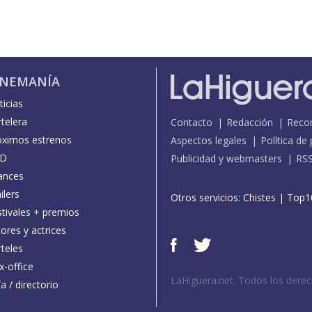
INEMANÍA
icias
telera
Contacto
Redacción
Reco
óximos estrenos
Aspectos legales
Política de
D
Publicidad y webmasters
RS
ances
ilers
Otros servicios:
Chistes
|
Top1
stivales + premios
ores y actrices
teles
x-office
LaHiguera.net. Todos los dere
a / directorio