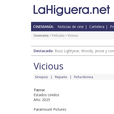
CINEMANÍA:
Noticias de cine
Cartelera
Pr
Cinemanía
> Películas > Vicious
Destacado:
Buzz Lightyear, Woody, Jessie y com
Vicious
Sinopsis
Reparto
Ficha técnica
Terror
Estados Unidos
Año: 2025
Paramount Pictures