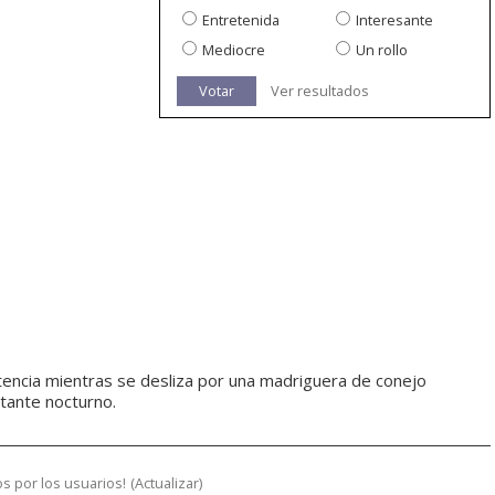
Entretenida
Interesante
Mediocre
Un rollo
Votar
Ver resultados
tencia mientras se desliza por una madriguera de conejo
itante nocturno.
s por los usuarios!
(
Actualizar
)