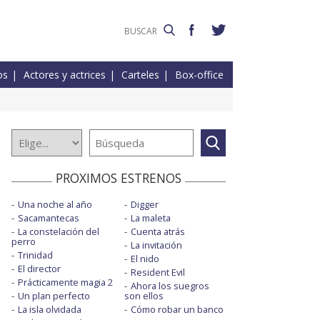
os
Actores y actrices
Carteles
Box-office
PROXIMOS ESTRENOS
Una noche al año
Digger
Sacamantecas
La maleta
La constelación del
Cuenta atrás
perro
La invitación
Trinidad
El nido
El director
Resident Evil
Prácticamente magia 2
Ahora los suegros
Un plan perfecto
son ellos
La isla olvidada
Cómo robar un banco