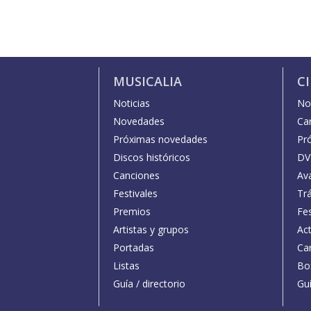
MUSICALIA
C
Noticias
Not
Novedades
Car
Próximas novedades
Pr
Discos históricos
DV
Canciones
Av
Festivales
Trá
Premios
Fe
Artistas y grupos
Act
Portadas
Car
Listas
Bo
Guía / directorio
Guí