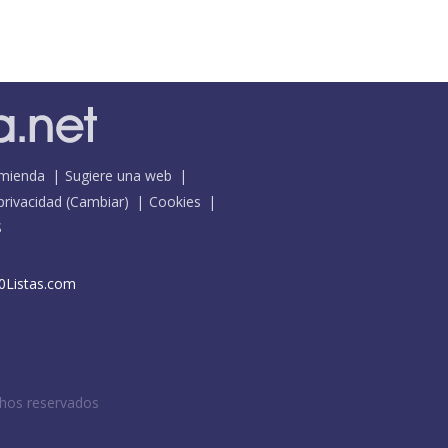
mienda
Sugiere una web
 privacidad
(
Cambiar
)
Cookies
S
0Listas.com
chos reservados