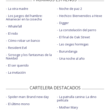
La otra madre
Noche de paz 2
Los juegos del hambre:
Hechizo: Bienvenidos a Hexe
Amanecer en la cosecha
Digger
Whalefall
La constelación del perro
El nido
El final de Oak Street
Cómo robar un banco
Las ciegas hormigas
Resident Evil
Burundanga
Scrooge y los fantasmas de la
Navidad
Una noche al año
El ser querido
La invitación
CARTELERA DESTACADOS
Spider-man: Brand new day
La patrulla canina: La dino
película
El último mono
Mother Mary