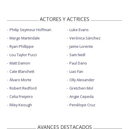
ACTORES Y ACTRICES
Philip Seymour Hoffman
Luke Evans
Margo Martindale
Verónica Sánchez
Ryan Phillippe
Jaime Lorente
Lou Taylor Pucci
Sam Neill
Matt Damon
Paul Dano
Cate Blanchett
Liao Fan
Álvaro Morte
Olly Alexander
Robert Redford
Gretchen Mol
Celia Freijeiro
Angie Cepeda
Riley Keough
Penélope Cruz
AVANCES DESTACADOS