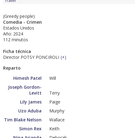
Tráiler
(Greedy people)
Comedia - Crimen
Estados Unidos
Año: 2024
112 minutos
Ficha técnica
Director POTSY PONCIROLI
(
+
)
Reparto
Himesh Patel
Will
Joseph Gordon-
Levitt
Terry
Lily James
Paige
Uzo Aduba
Murphy
Tim Blake Nelson
Wallace
Simon Rex
Keith
Nina Arianda
Deborah