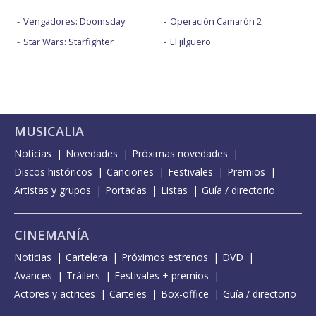
Vengadores: Doomsday
Operación Camarón 2
Star Wars: Starfighter
El jilguero
MUSICALIA
Noticias
Novedades
Próximas novedades
Discos históricos
Canciones
Festivales
Premios
Artistas y grupos
Portadas
Listas
Guía / directorio
CINEMANÍA
Noticias
Cartelera
Próximos estrenos
DVD
Avances
Tráilers
Festivales + premios
Actores y actrices
Carteles
Box-office
Guía / directorio