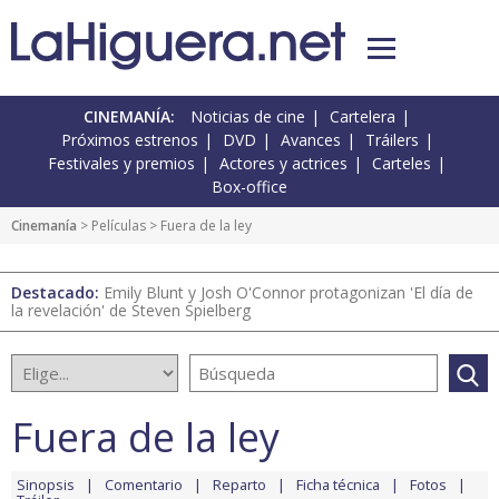
CINEMANÍA:
Noticias de cine
Cartelera
Próximos estrenos
DVD
Avances
Tráilers
Festivales y premios
Actores y actrices
Carteles
Box-office
Cinemanía
> Películas > Fuera de la ley
Destacado:
Emily Blunt y Josh O'Connor protagonizan 'El día de
la revelación' de Steven Spielberg
Fuera de la ley
Sinopsis
Comentario
Reparto
Ficha técnica
Fotos