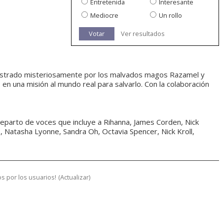
Entretenida
Interesante
Mediocre
Un rollo
Votar
Ver resultados
estrado misteriosamente por los malvados magos Razamel y
s en una misión al mundo real para salvarlo. Con la colaboración
reparto de voces que incluye a Rihanna, James Corden, Nick
s, Natasha Lyonne, Sandra Oh, Octavia Spencer, Nick Kroll,
s por los usuarios!
(
Actualizar
)