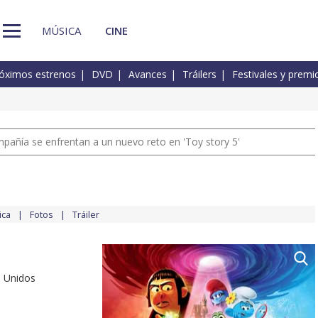
MÚSICA
CINE
óximos estrenos
DVD
Avances
Tráilers
Festivales y premi
pañía se enfrentan a un nuevo reto en 'Toy story 5'
ica
Fotos
Tráiler
os Unidos