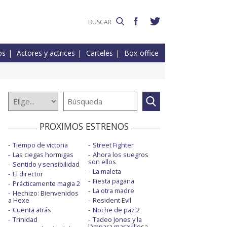
os
Actores y actrices
Carteles
Box-office
PROXIMOS ESTRENOS
Tiempo de victoria
Street Fighter
Las ciegas hormigas
Ahora los suegros
son ellos
Sentido y sensibilidad
La maleta
El director
Fiesta pagäna
Prácticamente magia 2
La otra madre
Hechizo: Bienvenidos
a Hexe
Resident Evil
Cuenta atrás
Noche de paz 2
Trinidad
Tadeo Jones y la
lámpara maravillosa