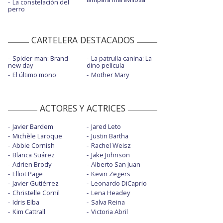
La constelación del
perro
CARTELERA DESTACADOS
Spider-man: Brand
La patrulla canina: La
new day
dino película
El último mono
Mother Mary
ACTORES Y ACTRICES
Javier Bardem
Jared Leto
Michèle Laroque
Justin Bartha
Abbie Cornish
Rachel Weisz
Blanca Suárez
Jake Johnson
Adrien Brody
Alberto San Juan
Elliot Page
Kevin Zegers
Javier Gutiérrez
Leonardo DiCaprio
Christelle Cornil
Lena Headey
Idris Elba
Salva Reina
Kim Cattrall
Victoria Abril