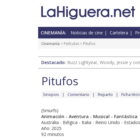
CINEMANÍA:
Noticias de cine
Cartelera
Pr
Cinemanía
> Películas > Pitufos
Destacado:
Buzz Lightyear, Woody, Jessie y com
Pitufos
Sinopsis
Comentario
Reparto
Ficha técn
(Smurfs)
Animación - Aventura - Musical - Fantástica
Australia - Bélgica - Italia - Reino Unido - Estad
Año: 2025
92 minutos