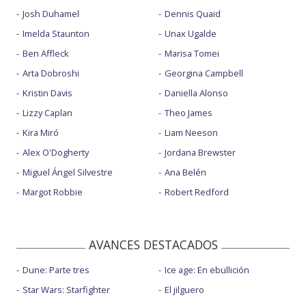
Josh Duhamel
Dennis Quaid
Imelda Staunton
Unax Ugalde
Ben Affleck
Marisa Tomei
Arta Dobroshi
Georgina Campbell
Kristin Davis
Daniella Alonso
Lizzy Caplan
Theo James
Kira Miró
Liam Neeson
Alex O'Dogherty
Jordana Brewster
Miguel Ángel Silvestre
Ana Belén
Margot Robbie
Robert Redford
AVANCES DESTACADOS
Dune: Parte tres
Ice age: En ebullición
Star Wars: Starfighter
El jilguero