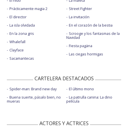
El nido
La maleta
Prácticamente magia 2
Street Fighter
El director
La invitación
La isla olvidada
En el corazón de la bestia
En la zona gris
Scrooge y los fantasmas de la
Navidad
Whalefall
Fiesta pagäna
Clayface
Las ciegas hormigas
Sacamantecas
CARTELERA DESTACADOS
Spider-man: Brand new day
El último mono
Buena suerte, pásalo bien, no
La patrulla canina: La dino
mueras
película
ACTORES Y ACTRICES