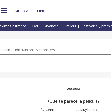
MÚSICA
CINE
óximos estrenos
DVD
Avances
Tráilers
Festivales y premi
a de animación 'Minions & monsters'
Secuela
¿Qué te parece la película?
Genial
Muy buena