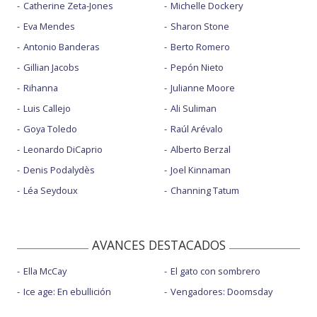
Catherine Zeta-Jones
Michelle Dockery
Eva Mendes
Sharon Stone
Antonio Banderas
Berto Romero
Gillian Jacobs
Pepón Nieto
Rihanna
Julianne Moore
Luis Callejo
Ali Suliman
Goya Toledo
Raúl Arévalo
Leonardo DiCaprio
Alberto Berzal
Denis Podalydès
Joel Kinnaman
Léa Seydoux
Channing Tatum
AVANCES DESTACADOS
Ella McCay
El gato con sombrero
Ice age: En ebullición
Vengadores: Doomsday