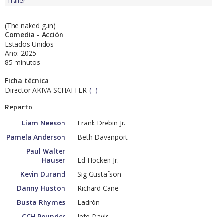
Tráiler
(The naked gun)
Comedia - Acción
Estados Unidos
Año: 2025
85 minutos
Ficha técnica
Director AKIVA SCHAFFER
(
+
)
Reparto
Liam Neeson
Frank Drebin Jr.
Pamela Anderson
Beth Davenport
Paul Walter
Hauser
Ed Hocken Jr.
Kevin Durand
Sig Gustafson
Danny Huston
Richard Cane
Busta Rhymes
Ladrón
CCH Pounder
Jefe Davis