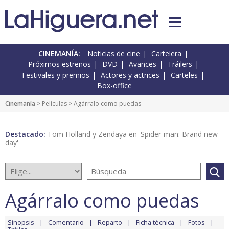
CINEMANÍA:
Noticias de cine
Cartelera
Próximos estrenos
DVD
Avances
Tráilers
Festivales y premios
Actores y actrices
Carteles
Box-office
Cinemanía
> Películas > Agárralo como puedas
Destacado:
Tom Holland y Zendaya en 'Spider-man: Brand new
day'
Agárralo como puedas
Sinopsis
Comentario
Reparto
Ficha técnica
Fotos