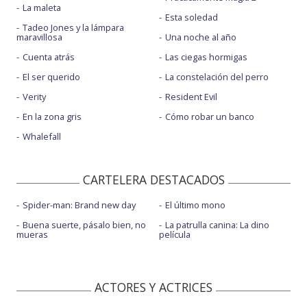
La maleta
Esta soledad
Tadeo Jones y la lámpara
maravillosa
Una noche al año
Cuenta atrás
Las ciegas hormigas
El ser querido
La constelación del perro
Verity
Resident Evil
En la zona gris
Cómo robar un banco
Whalefall
CARTELERA DESTACADOS
Spider-man: Brand new day
El último mono
Buena suerte, pásalo bien, no
La patrulla canina: La dino
mueras
película
ACTORES Y ACTRICES